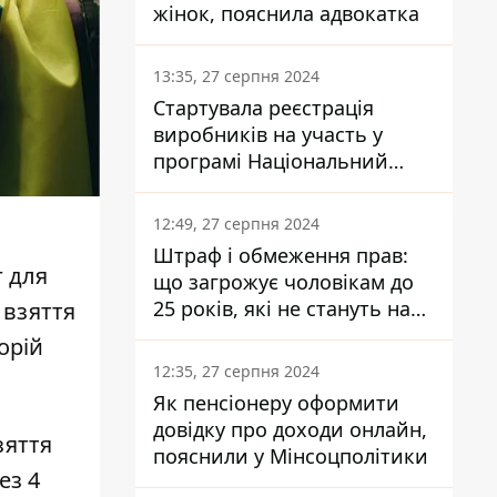
жінок, пояснила адвокатка
13:35, 27 серпня 2024
Стартувала реєстрація
виробників на участь у
програмі Національний
кешбек: як це зробити
через портал Дія
12:49, 27 серпня 2024
Штраф і обмеження прав:
 для
що загрожує чоловікам до
25 років, які не стануть на
 взяття
військовий облік
орій
12:35, 27 серпня 2024
Як пенсіонеру оформити
довідку про доходи онлайн,
зяття
пояснили у Мінсоцполітики
ез 4