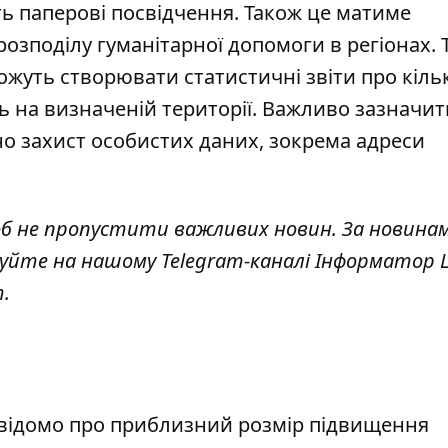
ь паперові посвідчення. Також це матиме
зподілу гуманітарної допомоги в регіонах. 
жуть створювати статистичні звіти про кільк
ь на визначеній території. Важливо зазначит
но захист особистих даних, зокрема адреси
об не пропустити важливих новин. За новина
куйте на нашому Telegram-каналі
Інформатор L
т
.
ло відомо про приблизний розмір підвищення