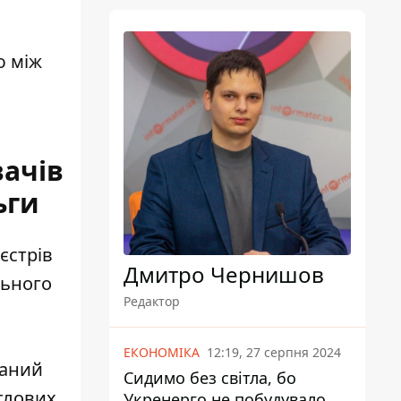
ю між
ачів
ьги
єстрів
Дмитро Чернишов
льного
Редактор
ЕКОНОМІКА
12:19, 27 серпня 2024
ваний
Сидимо без світла, бо
тлових
Укренерго не побудувало