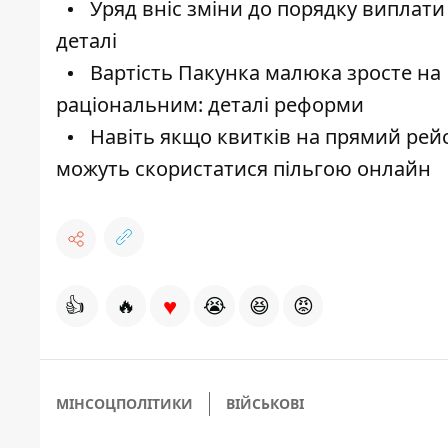
Уряд вніс зміни до порядку виплати
деталі
Вартість Пакунка малюка зросте на 1
раціональним: деталі реформи
Навіть якщо квитків на прямий рейс 
можуть скористатися пільгою онлайн
♥
👍
🔥
😭
😆
😡
МІНСОЦПОЛІТИКИ
ВІЙСЬКОВІ