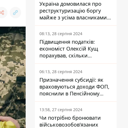
Україна домовилася про
реструктуризацію боргу
майже з усіма власниками
єврооблігацій: що це
означає для країни
08:13, 28 серпня 2024
Підвищення податків:
економіст Олексій Кущ
порахував, скільки
заплатить кожен українець
06:13, 28 серпня 2024
Призначення субсидії: як
враховуються доходи ФОП,
пояснили в Пенсійному
фонді
13:58, 27 серпня 2024
Чи потрібно бронювати
військовозобов’язаних