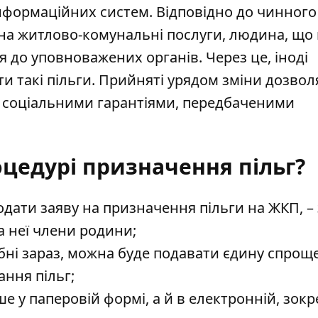
інформаційних систем. Відповідно до чинного
 на житлово-комунальні послуги, людина, що
я до уповноважених органів. Через це, іноді
и такі пільги. Прийняті урядом зміни дозвол
ся соціальними гарантіями, передбаченими
оцедурі призначення пільг?
ати заяву на призначення пільги на ЖКП, – 
а неї члени родини;
ібні зараз, можна буде подавати єдину спрощ
ання пільг;
е у паперовій формі, а й в електронній, зокр