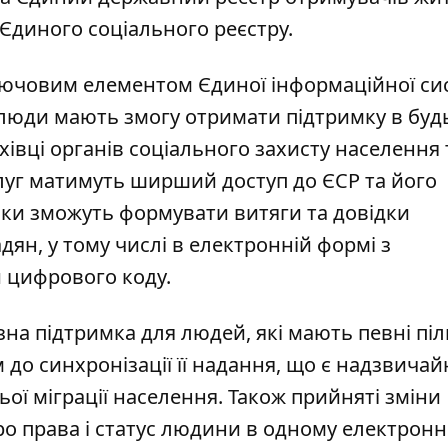
Єдиного соціального реєстру.
ключовим елементом Єдиної інформаційної си
й люди мають змогу отримати підтримку в буд
івці ​​органів соціального захисту населення 
луг матимуть ширший доступ до ЄСР та його
ики зможуть формувати витяги та довідки
адян
, у тому числі в електронній формі з
 цифрового коду.
зна підтримка
для людей, які мають певні піл
 до синхронізації її надання, що є надзвичай
ої міграції населення. Також прийняті зміни
ро права і статус людини в одному електрон