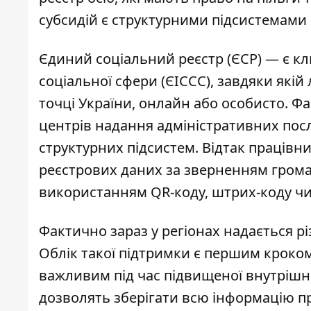
субсидій є структурними підсистемами 
Єдиний соціальний реєстр (ЄСР) — є 
соціальної сфери (ЄІССС), завдяки які
точці України, онлайн або особисто. Фах
центрів надання адміністративних пос
структурних підсистем. Відтак працівн
реєстрових
даних за зверненням гром
використанням QR-коду, штрих-коду чи
Фактично зараз у регіонах
надається рі
Облік такої підтримки є першим кроком
важливим під час підвищеної внутрішнь
дозволять зберігати всю інформацію п