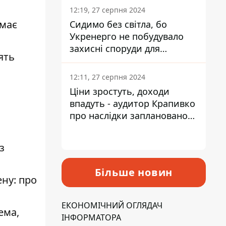
12:19, 27 серпня 2024
 має
Сидимо без світла, бо
Укренерго не побудувало
захисні споруди для
ять
енергетики - нардеп
Кучеренко
12:11, 27 серпня 2024
Ціни зростуть, доходи
впадуть - аудитор Крапивко
про наслідки запланованого
підвищення податків
з
Більше новин
ену: про
ЕКОНОМІЧНИЙ ОГЛЯДАЧ
ема,
ІНФОРМАТОРА