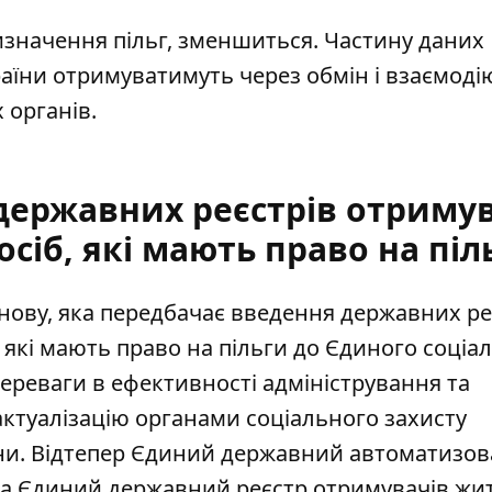
ризначення пільг, зменшиться. Частину даних
аїни отримуватимуть через обмін і взаємоді
органів.
державних реєстрів отримув
сіб, які мають право на піл
анову, яка передбачає введення державних ре
 які
мають право на пільги
до Єдиного соціа
переваги в ефективності адміністрування та
актуалізацію органами соціального захисту
ни. Відтепер Єдиний державний автоматизо
и та Єдиний державний реєстр отримувачів жи