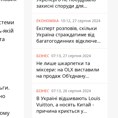
захисні споруди для
енергетики - нардеп
Кучеренко
ЕКОНОМІКА
10:12, 27 серпня 2024
стеми
Експерт розповів, скільки
ь-якій
Україна страждатиме від
та
багатогодинних відключень
світла
БІЗНЕС
07:13, 27 серпня 2024
Не лише шкарпетки та
міксери: на OLX виставили
на продаж Об'єднану
Гірнично-Хімічну Компанію
ьги.
за багато мільярдів
БІЗНЕС
07:13, 26 серпня 2024
но
В Україні відшивають Louis
Vuitton, а носять Китай -
причина криється у
ному
податках