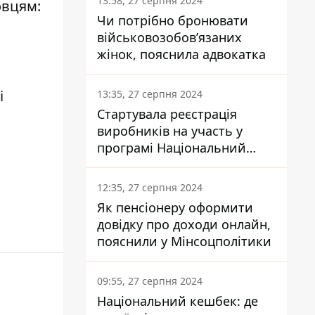
13:58, 27 серпня 2024
овцям:
Чи потрібно бронювати
військовозобов’язаних
жінок, пояснила адвокатка
і
13:35, 27 серпня 2024
Стартувала реєстрація
виробників на участь у
програмі Національний
кешбек: як це зробити
через портал Дія
12:35, 27 серпня 2024
Як пенсіонеру оформити
довідку про доходи онлайн,
пояснили у Мінсоцполітики
09:55, 27 серпня 2024
Національний кешбек: де