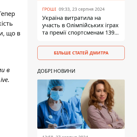
ГРОШІ
09:33, 23 серпня 2024
Тепер
Україна витратила на
ість
участь в Олімпійських іграх
та премії спортсменам 139,6
и, що в
млн грн
БІЛЬШЕ СТАТЕЙ ДМИТРА
ми в
ДОБРІ НОВИНИ
ive
.