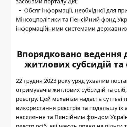
засобами порталу Дія;
Обсяг інформації, необхідної для п
Мінсоцполітики та Пенсійний фонд Укр
інформаційними системами державних 
Впорядковано ведення 
житлових субсидій та о
22 грудня 2023 року уряд ухвалив пост
отримувачів житлових субсидій та осіб,
реєстру. Цей механізм надасть суттєві 
використання реєстрів та подальшу їх 
населення та Пенсійним фондом Украї
реєстр осіб, які мають право на пільг