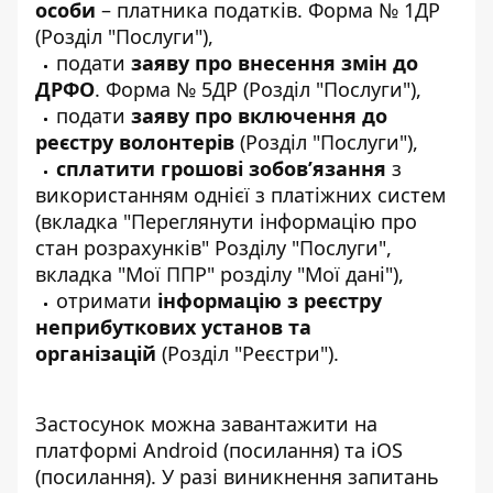
особи
– платника податків. Форма № 1ДР
(Розділ "Послуги"),
подати
заяву про внесення змін до
ДРФО
. Форма № 5ДР (Розділ "Послуги"),
подати
заяву про включення до
реєстру волонтерів
(Розділ "Послуги"),
сплатити грошові зобов’язання
з
використанням однієї з платіжних систем
(вкладка "Переглянути інформацію про
стан розрахунків" Розділу "Послуги",
вкладка "Мої ППР" розділу "Мої дані"),
отримати
інформацію з реєстру
неприбуткових установ та
організацій
(Розділ "Реєстри").
Застосунок можна завантажити на
платформі Android (
посилання
) та iOS
(
посилання
). У разі виникнення запитань