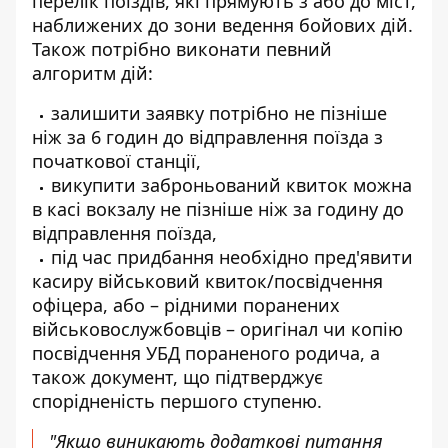
перелік поїздів, які прямують з або до міст,
наближених до зони ведення бойових дій.
Також потрібно виконати певний
алгоритм дій:
залишити заявку потрібно не пізніше
ніж за 6 годин до відправлення поїзда з
початкової станції,
викупити заброньований квиток можна
в касі вокзалу не пізніше ніж за годину до
відправлення поїзда,
під час придбання необхідно пред'явити
касиру військовий квиток/посвідчення
офіцера, або – рідними поранених
військовослужбовців – оригінал чи копію
посвідчення УБД пораненого родича, а
також документ, що підтверджує
спорідненість першого ступеню.
"Якщо виникають додаткові питання