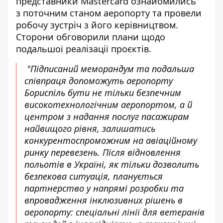
представники Mastercard ознайомились
з
поточним станом аеропорту
та провели
робочу зустріч з його керівництвом.
Сторони обговорили плани щодо
подальшої реалізації проєктів.
"Підписаний меморандум та подальша
співпраця допоможуть аеропорту
Бориспіль бути не тільки безпечним
високотехнологічним аеропортом, а й
центром з надання послуг пасажирам
найвищого рівня, залишатись
конкурентоспроможним на авіаційному
ринку перевезень. Після відновлення
польотів в Україні, як тільки дозволить
безпекова ситуація, планується
партнерство у напрямі розробки та
впровадження інклюзивних рішень в
аеропорту: спеціальні лінії для ветеранів