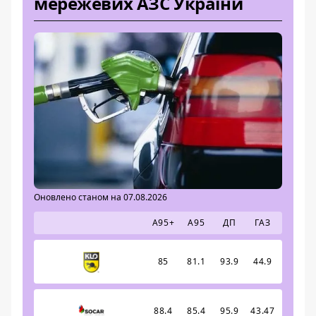
мережевих АЗС України
Оновлено станом на 07.08.2026
А95+
А95
ДП
ГАЗ
85
81.1
93.9
44.9
88.4
85.4
95.9
43.47