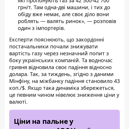
які пропонують газ за 42 300-42 700
грн/т. Там одна-дві машини, і тих до
обіду вже немає, але своє діло вони
роблять — валять ринок», — розповів
один з імпортерів.
Експерти пояснюють, що закордонні
постачальники почали знижувати
вартість газу через незначний попит з
боку українських компаній. Та водночас
гривня відновила своє падіння відносно
долара. Так, за тиждень, згідно з даними
Мінфіну, на міжбанку падіння становило 43
коп./$. Якщо така динаміка збережеться,
це певним чином нівелює зниження ціни у
валюті.
Ціни на пальне у