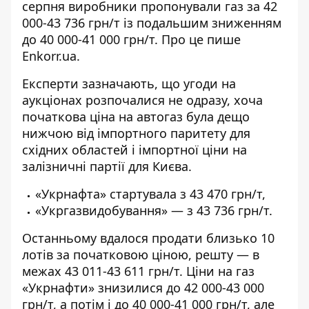
серпня виробники пропонували газ за 42
000-43 736 грн/т із подальшим зниженням
до 40 000-41 000 грн/т. Про це пише
Еnkorr.ua.
Експерти зазначають, що угоди на
аукціонах розпочалися не одразу, хоча
початкова ціна на автогаз
була дещо
нижчою від імпортного паритету для
східних областей і імпортної ціни на
залізничні партії для Києва.
«Укрнафта» стартувала з 43 470 грн/т,
«Укргазвидобування» — з 43 736 грн/т.
Останньому вдалося продати близько 10
лотів за початковою ціною, решту — в
межах 43 011-43 611 грн/т. Ціни на газ
«Укрнафти» знизилися до 42 000-43 000
грн/т, а потім і до 40 000-41 000 грн/т, але