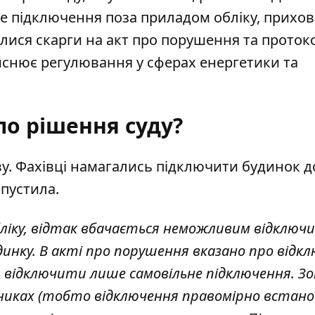
ьне підключення поза приладом обліку, прихо
лися скарги на акт про порушення та проток
дійснює регулювання у сферах енергетики та
ло рішення суду?
ву. Фахівці намагались підключити будинок д
опустила.
бліку, відтак вбачається неможливим відключ
нку. В акті про порушення вказано про відк
ь відключити лише самовільне підключення. З
жниках (тобто відключення правомірно встано