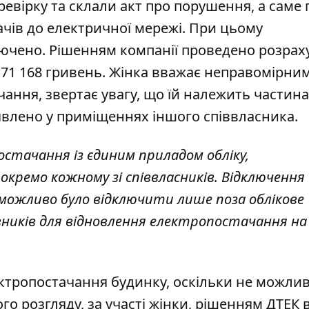
ревірку та склали акт про порушення, а саме 
ів до електричної мережі. При цьому
лючено. Рішенням компанії проведено
розрах
 71 168 гривень. Жінка вважає неправомірни
ання, звертає увагу, що їй належить частина
явлено у приміщеннях іншого співвласника.
остачання із єдиним приладом обліку,
окремо кожному зі співвласників. Відключення
неможливо було відключити лише поза облікове
вників для відновлення електропостачання на
ектропостачання будинку, оскільки не можли
о розгляду, за участі жінки, рішенням ДТЕК в