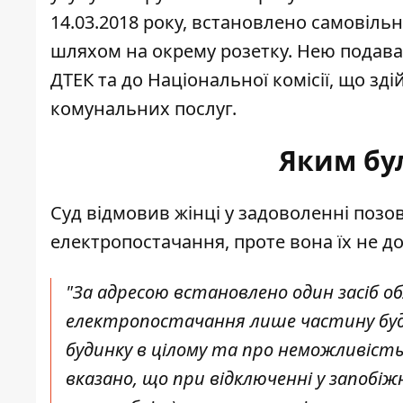
14.03.2018 року, встановлено самовіл
шляхом на окрему розетку. Нею подава
ДТЕК та до Національної комісії, що з
комунальних послуг.
Яким бу
Суд відмовив жінці у задоволенні позо
електропостачання, проте вона їх не д
"За адресою встановлено один засіб о
електропостачання лише частину буди
будинку в цілому та про неможливіст
вказано, що при відключенні у запобі