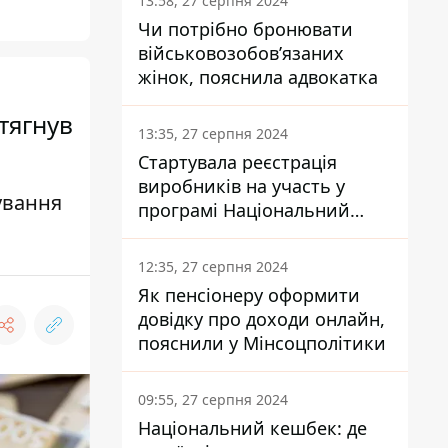
13:58, 27 серпня 2024
Чи потрібно бронювати
військовозобов’язаних
жінок, пояснила адвокатка
стягнув
13:35, 27 серпня 2024
Стартувала реєстрація
виробників на участь у
ування
програмі Національний
кешбек: як це зробити
через портал Дія
12:35, 27 серпня 2024
Як пенсіонеру оформити
довідку про доходи онлайн,
пояснили у Мінсоцполітики
09:55, 27 серпня 2024
Національний кешбек: де