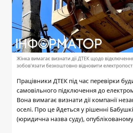
Жінка вимагає визнати дії ДТЕК щодо відключення
зобов'язати безкоштовно відновити електропос
Працівники ДТЕК під час перевірки бу
самовільного підключення до електроме
Вона вимагає визнати дії компанії не
оселі
. Про це йдеться у рішенні Бабуш
(юридична назва суду), опублікованому 