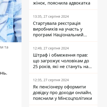
жінок, пояснила адвокатка
13:35, 27 серпня 2024
Стартувала реєстрація
виробників на участь у
програмі Національний
кешбек: як це зробити
через портал Дія
ми та
12:49, 27 серпня 2024
Штраф і обмеження прав:
що загрожує чоловікам до
25 років, які не стануть на
військовий облік
нь.
12:35, 27 серпня 2024
Як пенсіонеру оформити
довідку про доходи онлайн,
пояснили у Мінсоцполітики