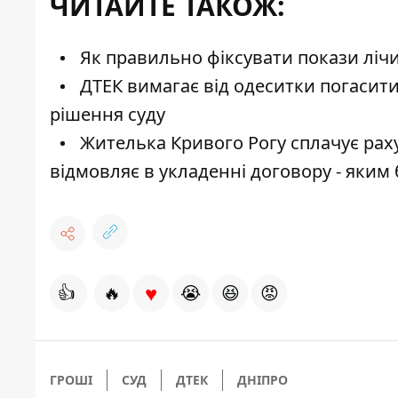
ЧИТАЙТЕ ТАКОЖ:
Як правильно фіксувати покази лічил
ДТЕК вимагає від одеситки погасити
рішення суду
Жителька Кривого Рогу сплачує раху
відмовляє в укладенні договору - яким
♥
👍
🔥
😭
😆
😡
ГРОШІ
СУД
ДТЕК
ДНІПРО