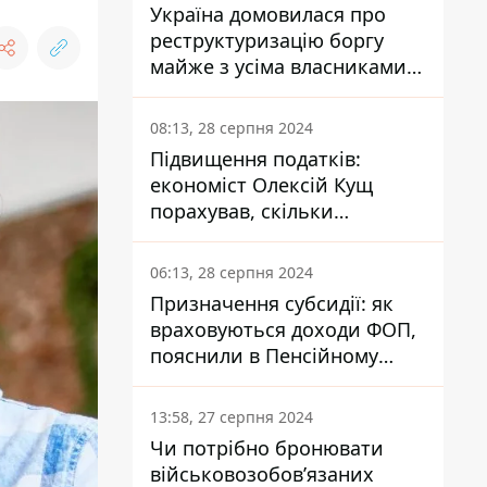
Україна домовилася про
реструктуризацію боргу
майже з усіма власниками
єврооблігацій: що це
означає для країни
08:13, 28 серпня 2024
Підвищення податків:
економіст Олексій Кущ
порахував, скільки
заплатить кожен українець
06:13, 28 серпня 2024
Призначення субсидії: як
враховуються доходи ФОП,
пояснили в Пенсійному
фонді
13:58, 27 серпня 2024
Чи потрібно бронювати
військовозобов’язаних