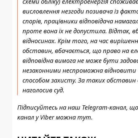
схеми обліку) електроенергія споживає
висловлення незгоди позивача із факт
спорів, працівники відповідача намаг
проте вона їх не допустила. Відтак, в
відносинах. Крім того, на час виріше
обставин, вбачається, що право на е
відповідна вимога не може бути задов
незаконними неспроможна відновити б
способом захисту. За таких обставин в
наголосив суд.
Підписуйтесь на наш
Telegram-канал
, щ
канал у Viber можна
тут
.