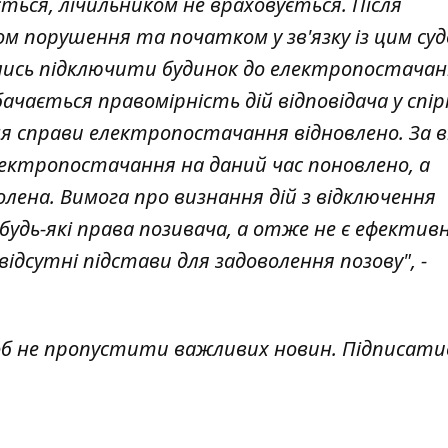
ться, лічильником не враховується. Після
ом порушення та початком у зв'язку із цим су
ались підключити будинок до електропостачан
бачається правомірність дій відповідача у спі
ння справи електропостачання відновлено. За 
лектропостачання на даний час поновлено, а
олена. Вимога про визнання дій з відключення
удь-які права позивача, а отже не є ефектив
ідсутні підстави для задоволення позову", -
об не пропустити важливих новин. Підписати