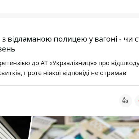
і з відламаною полицею у вагоні - чи 
вень
претензією до АТ «Укрзалізниця» про відшкод
витків, проте ніякої відповіді не отримав
👍