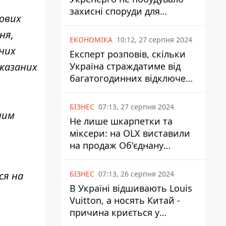
захисні споруди для
дових
енергетики - нардеп
ня,
Кучеренко
ЕКОНОМІКА
10:12, 27 серпня 2024
рних
Експерт розповів, скільки
Україна страждатиме від
вказаних
багатогодинних відключень
світла
БІЗНЕС
07:13, 27 серпня 2024
ним
Не лише шкарпетки та
міксери: на OLX виставили
на продаж Об'єднану
Гірнично-Хімічну Компанію
за багато мільярдів
БІЗНЕС
07:13, 26 серпня 2024
ся на
В Україні відшивають Louis
Vuitton, а носять Китай -
причина криється у
податках