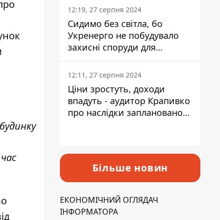
про
12:19, 27 серпня 2024
Сидимо без світла, бо
унок
Укренерго не побудувало
захисні споруди для
м
енергетики - нардеп
Кучеренко
12:11, 27 серпня 2024
Ціни зростуть, доходи
впадуть - аудитор Крапивко
про наслідки запланованого
підвищення податків
 будинку
 час
Більше новин
во
ЕКОНОМІЧНИЙ ОГЛЯДАЧ
ІНФОРМАТОРА
ід