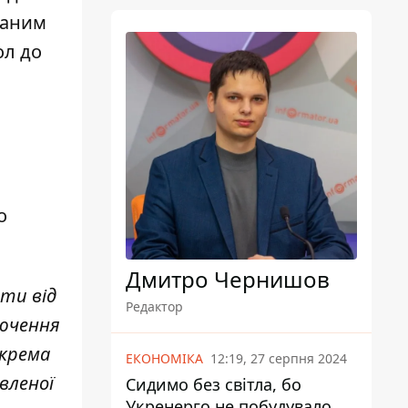
ваним
ол до
о
Дмитро Чернишов
ити від
Редактор
лючення
окрема
ЕКОНОМІКА
12:19, 27 серпня 2024
вленої
Сидимо без світла, бо
Укренерго не побудувало