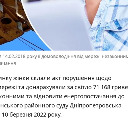
 14.02.2018 року її домоволодіння від мережі незаконни
тачання
динку жінки склали акт порушення щодо
режі та донарахували за світло 71 168 гриве
законними та
відновити енергопостачання до
кінського районного суду Дніпропетровська
10 березня 2022 року.