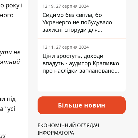
о року і
12:19, 27 серпня 2024
жного
Сидимо без світла, бо
Укренерго не побудувало
захисні споруди для
енергетики - нардеп
Кучеренко
12:11, 27 серпня 2024
бути не
Ціни зростуть, доходи
йнятний
впадуть - аудитор Крапивко
про наслідки запланованого
підвищення податків
и під
Більше новин
а" усі
ЕКОНОМІЧНИЙ ОГЛЯДАЧ
ІНФОРМАТОРА
их