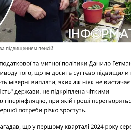
 за підвищенням пенсій
, податкової та митної політики Данило Гетма
иводу того, що їм
досить суттєво підвищили 
ь мізерні виплати, яких аж ніяк не вистачає
ість" держави, не підкріплена чіткими
 гіперінфляцію, при якій гроші перетворятьс
 першої потреби різко зростуть.
нагадав, що у першому кварталі 2024 року сер