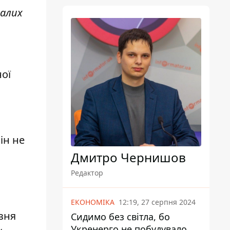
далих
ої
ін не
Дмитро Чернишов
Редактор
ЕКОНОМІКА
12:19, 27 серпня 2024
езня
Сидимо без світла, бо
Укренерго не побудувало