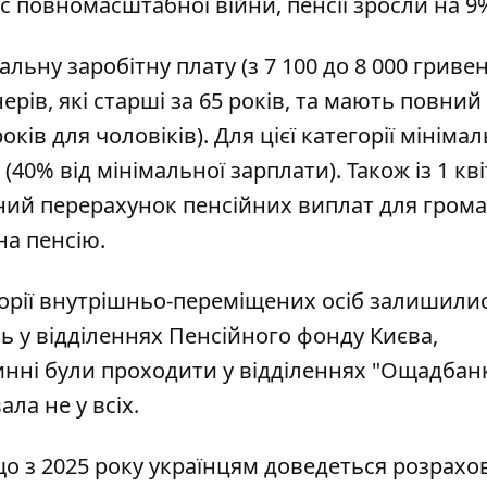
час повномасштабної війни, пенсії зросли на 9
альну заробітну плату
(з 7 100 до 8 000 гривен
ерів, які старші за 65 років, та мають повний
оків для чоловіків). Для цієї категорії мініма
(40% від мінімальної зарплати). Також із 1 кв
ний перерахунок пенсійних виплат для громад
на пенсію.
горії внутрішньо-переміщених осіб
залишилис
ь у відділеннях Пенсійного фонду Києва,
инні були проходити у відділеннях "Ощадбан
ла не у всіх.
що з 2025 року українцям доведеться розрахо