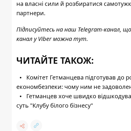
на власні сили й
розбиратися самотуж
партнери.
Підписуйтесь на наш
Telegram-канал
, щ
канал у Viber можна
тут
.
ЧИТАЙТЕ ТАКОЖ:
Комітет Гетманцева підготував до р
економбезпеки: чому ним не задоволе
Гетманцев хоче швидко відшкодува
суть "Клубу білого бізнесу"