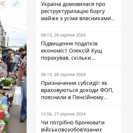
Україна домовилася про
реструктуризацію боргу
майже з усіма власниками
єврооблігацій: що це
означає для країни
08:13, 28 серпня 2024
Підвищення податків:
економіст Олексій Кущ
порахував, скільки
заплатить кожен українець
06:13, 28 серпня 2024
Призначення субсидії: як
враховуються доходи ФОП,
пояснили в Пенсійному
фонді
13:58, 27 серпня 2024
Чи потрібно бронювати
військовозобов’язаних