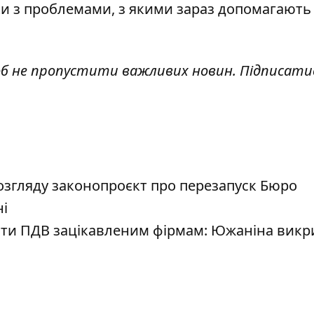
ки з проблемами
, з якими зараз допомагають 
об не пропустити важливих новин. Підписати
озгляду законопроєкт про перезапуск Бюро
ні
ти ПДВ зацікавленим фірмам: Южаніна викр