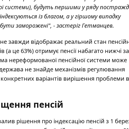
йної системи), будуть першими у ряду постраж
 індексуються із благом, а у гіршому випадку
бути заморожені", - застеріг Гетманцев.
 не завжди відображає реальний стан пенсійн
в (а це 63%) отримує пенсії набагато нижчі за
ема нереформованої пенсійної системи може
 держава не знайде механізмів регулювання
 конкретних варіантів вирішення проблеми в
ищення пенсій
хвалив рішення про
індексацію пенсій з 1 бер