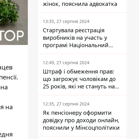
жінок, пояснила адвокатка
13:35, 27 серпня 2024
Стартувала реєстрація
виробників на участь у
програмі Національний
кешбек: як це зробити
через портал Дія
12:49, 27 серпня 2024
нцев
Штраф і обмеження прав:
пенсії
.
що загрожує чоловікам до
25 років, які не стануть на
 на
військовий облік
12:35, 27 серпня 2024
я на
Як пенсіонеру оформити
довідку про доходи онлайн,
пояснили у Мінсоцполітики
едня