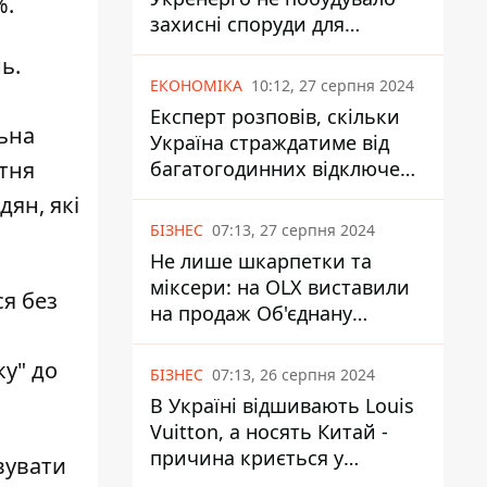
%.
захисні споруди для
енергетики - нардеп
ь.
Кучеренко
ЕКОНОМІКА
10:12, 27 серпня 2024
Експерт розповів, скільки
льна
Україна страждатиме від
багатогодинних відключень
ітня
світла
ян, які
БІЗНЕС
07:13, 27 серпня 2024
Не лише шкарпетки та
міксери: на OLX виставили
я без
на продаж Об'єднану
Гірнично-Хімічну Компанію
за багато мільярдів
ку" до
БІЗНЕС
07:13, 26 серпня 2024
В Україні відшивають Louis
Vuitton, а носять Китай -
причина криється у
вувати
податках