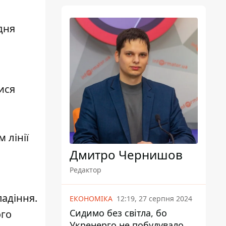
дня
ися
 лінії
Дмитро Чернишов
Редактор
адіння.
ЕКОНОМІКА
12:19, 27 серпня 2024
Сидимо без світла, бо
ого
Укренерго не побудувало