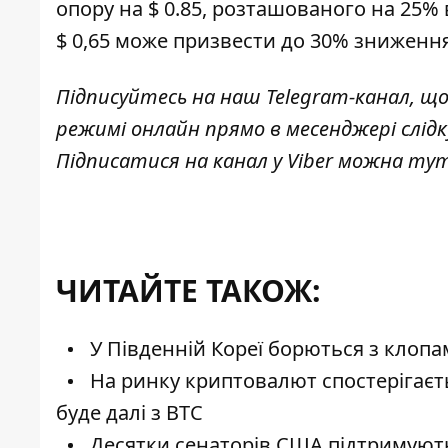
опору на $ 0.85, розташованого на 25%
$ 0,65 може призвести до 30% зниження
Підписуйтесь на наш
Telegram-канал
, щ
режимі онлайн прямо в месенджері слід
Підписатися на канал у Viber можна
ту
ЧИТАЙТЕ ТАКОЖ:
У Південній Кореї борються з клоп
На ринку криптовалют спостерігаєть
буде далі з BTC
Десятки сенаторів США підтримують 