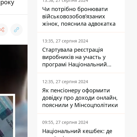
13:58, 27 серпня 2024
 року
Чи потрібно бронювати
військовозобов’язаних
жінок, пояснила адвокатка
13:35, 27 серпня 2024
Стартувала реєстрація
виробників на участь у
програмі Національний
кешбек: як це зробити
через портал Дія
12:35, 27 серпня 2024
Як пенсіонеру оформити
довідку про доходи онлайн,
пояснили у Мінсоцполітики
09:55, 27 серпня 2024
Національний кешбек: де