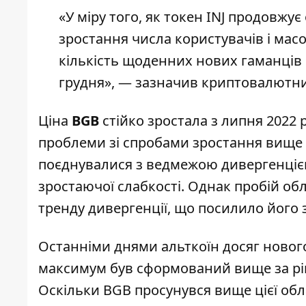
«У міру того, як токен INJ продовж
зростання числа користувачів і мас
кількість щоденних нових гаманців на
грудня», — зазначив криптовалютни
Ціна
BGB
стійко зростала з липня 2022 
проблеми зі спробами зростання вище г
поєднувалися з ведмежою дивергенціє
зростаючої слабкості. Однак пробій обла
тренду дивергенції, що посилило його 
Останніми днями альткоїн досяг нового
максимум був сформований вище за рів
Оскільки BGB просунувся вище цієї обла