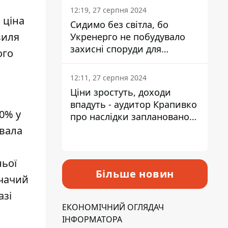
12:19, 27 серпня 2024
 ціна
Сидимо без світла, бо
виля
Укренерго не побудувало
захисні споруди для
ого
енергетики - нардеп
Кучеренко
12:11, 27 серпня 2024
Ціни зростуть, доходи
впадуть - аудитор Крапивко
0% у
про наслідки запланованого
підвищення податків
увала
ньої
Більше новин
ичачий
азі
ЕКОНОМІЧНИЙ ОГЛЯДАЧ
ІНФОРМАТОРА