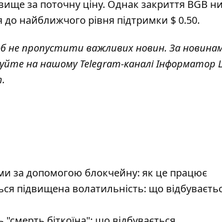
 вище за поточну ціну. Однак закриття BGB н
 до найближчого рівня підтримки $ 0.50.
об не пропустити важливих новин. За новина
куйте на нашому Telegram-каналі
Інформатор L
т
.
ами за допомогою блокчейну: як це працює
ся підвищена волатильність: що відбуваєтьс
"смерть біткоїна": що відбувається