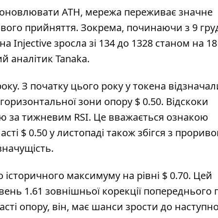
ує оновлювати ATH, мережа переживає значне
ового прийняття. Зокрема, починаючи з 9 гру
 Injective зросла зі 134 до 1328 станом на 18
й аналітик Tanaka.
року. З початку цього року у токена відзначал
оризонтальної зони опору $ 0.50. Відскоки
ю за тижневим RSI. Це вважається ознакою
сті $ 0.50 у листопаді також збігся з проривом
значущість.
 історичного максимуму на рівні $ 0.70. Цей
ень 1.61 зовнішньої корекції попереднього п
сті опору, він, має шанси зрости до наступн