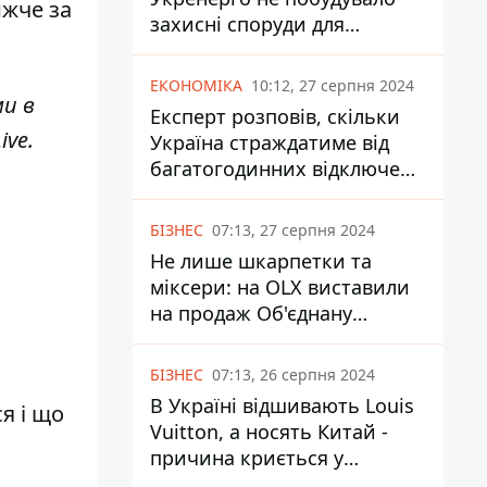
ижче за
захисні споруди для
енергетики - нардеп
Кучеренко
ЕКОНОМІКА
10:12, 27 серпня 2024
ми в
Експерт розповів, скільки
ive
.
Україна страждатиме від
багатогодинних відключень
світла
БІЗНЕС
07:13, 27 серпня 2024
Не лише шкарпетки та
міксери: на OLX виставили
на продаж Об'єднану
Гірнично-Хімічну Компанію
за багато мільярдів
БІЗНЕС
07:13, 26 серпня 2024
В Україні відшивають Louis
я і що
Vuitton, а носять Китай -
причина криється у
податках