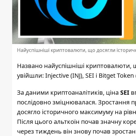
Найуспішніші криптовалюти, що досягли історич
Названо найуспішніші криптовалюти, щ
увійшли: Injective (INJ), SEI і Bitget Toke
За
даними криптоаналітиків
, ціна
SEI
вп
послідовно зміцнювалася. Зростання пр
досягло історичного максимуму на рівні 
Після цього альткоїн почав значну корек
через тиждень він знову почав зростанн