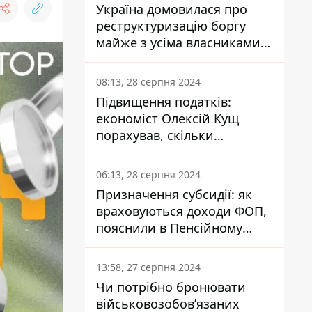
Україна домовилася про
реструктуризацію боргу
майже з усіма власниками
єврооблігацій: що це
означає для країни
08:13, 28 серпня 2024
Підвищення податків:
економіст Олексій Кущ
порахував, скільки
заплатить кожен українець
06:13, 28 серпня 2024
Призначення субсидії: як
враховуються доходи ФОП,
пояснили в Пенсійному
фонді
13:58, 27 серпня 2024
Чи потрібно бронювати
військовозобов’язаних