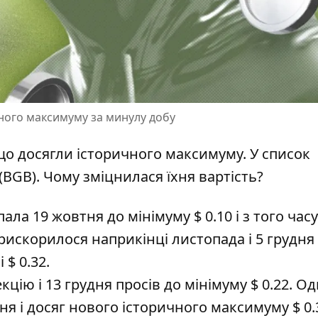
ного максимуму за минулу добу
о досягли історичного максимуму. У список
n (BGB). Чому
зміцнилася їхня вартість
?
ала 19 жовтня до мінімуму $ 0.10 і з того часу
искорилося наприкінці листопада і 5 грудня
$ 0.32.
цію і 13 грудня просів до мінімуму $ 0.22. О
я і досяг нового історичного максимуму $ 0.