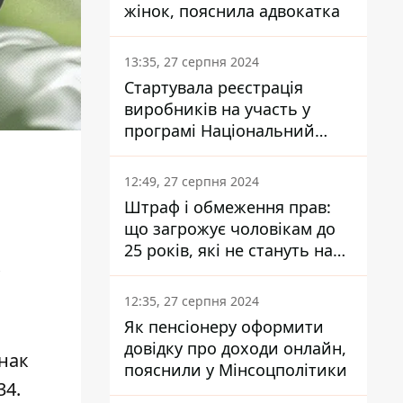
жінок, пояснила адвокатка
13:35, 27 серпня 2024
Стартувала реєстрація
виробників на участь у
програмі Національний
кешбек: як це зробити
через портал Дія
12:49, 27 серпня 2024
Штраф і обмеження прав:
що загрожує чоловікам до
25 років, які не стануть на
військовий облік
12:35, 27 серпня 2024
Як пенсіонеру оформити
довідку про доходи онлайн,
днак
пояснили у Мінсоцполітики
34.