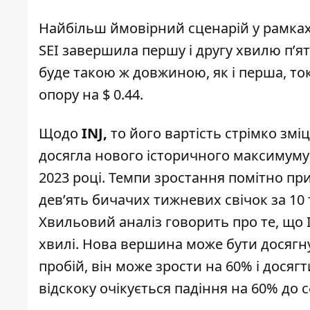
Найбільш ймовірний сценарій у рамках 
SEI завершила першу і другу хвилю п’я
буде такою ж довжиною, як і перша, то
опору на $ 0.44.
Щодо
INJ,
то його вартість стрімко змі
досягла нового історичного максимуму 
2023 році. Темпи зростання помітно при
дев’ять бичачих тижневих свічок за 10 
Хвильовий аналіз говорить про те, що 
хвилі. Нова вершина може бути досягну
пробій, він може зрости на 60% і досягт
відскоку очікується падіння на 60% до 