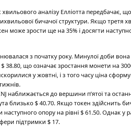
хвильового аналізу Елліотта передбачає, що
тихвильової бичачої структури. Якщо третя х
кен може зрости ще на 35% і досягти наступн
цнювалася з початку року. Минулої доби вона
$ 38.80, що означає зростання монети на 300
скорилися у жовтні, і з того часу ціна сформ
тижнів.
INJ наближається до вершини п’ятої та остан
та близько $ 40.70. Якщо токен здійснить б
и наступного опору на рівні $ 61.50. Однак у р
сфери підтримки $ 17.