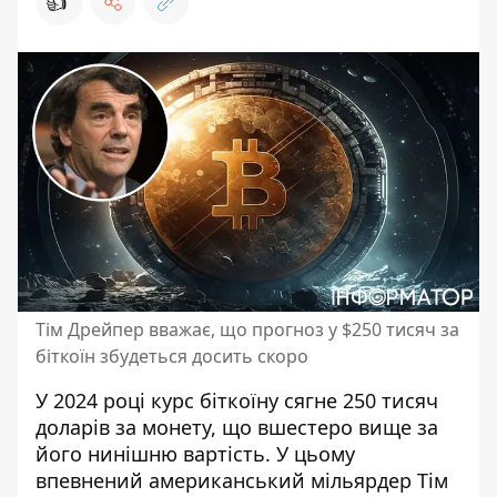
👍
Тім Дрейпер вважає, що прогноз у $250 тисяч за
біткоїн збудеться досить скоро
У 2024 році курс біткоїну сягне 250 тисяч
доларів за монету, що вшестеро вище за
його нинішню вартість. У цьому
впевнений американський мільярдер Тім