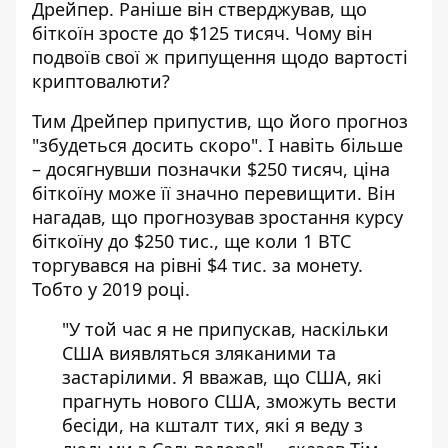
Дрейпер. Раніше він стверджував, що
біткоїн зросте до $125 тисяч.
Чому він
подвоїв свої ж припущення щодо вартості
криптовалюти?
Тим Дрейпер припустив, що
його прогноз
"збудеться досить скоро".
І навіть більше
– досягнувши позначки $250 тисяч, ціна
біткоїну може її значно перевищити. Він
нагадав, що прогнозував зростання курсу
біткоїну до $250 тис., ще коли 1 BTC
торгувався на рівні $4 тис. за монету.
Тобто у 2019 році.
"У той час я не припускав, наскільки
США виявляться зляканими та
застарілими. Я вважав, що США, які
прагнуть нового США, зможуть вести
бесіди, на кшталт тих, які я веду з