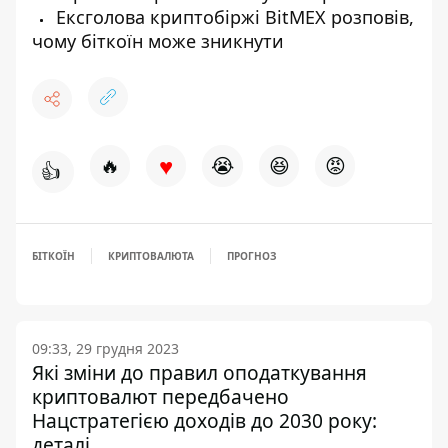
Ексголова криптобіржі BitMEX розповів,
чому біткоїн може зникнути
♥
🔥
😭
😆
😡
👍
БІТКОЇН
КРИПТОВАЛЮТА
ПРОГНОЗ
09:33, 29 грудня 2023
Які зміни до правил оподаткування
криптовалют передбачено
Нацстратегією доходів до 2030 року:
деталі