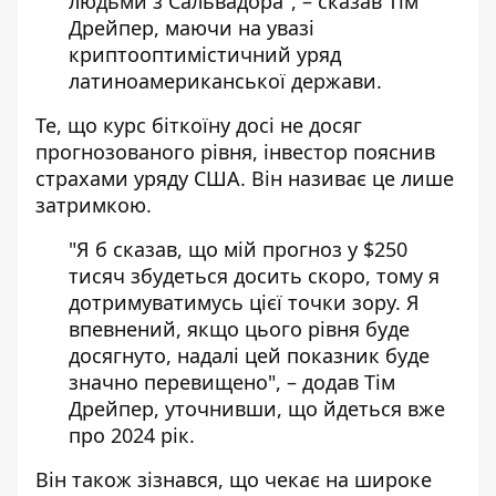
людьми з Сальвадора", – сказав Тім
Дрейпер, маючи на увазі
криптооптимістичний уряд
латиноамериканської держави.
Те, що курс біткоїну досі не досяг
прогнозованого рівня, інвестор пояснив
страхами уряду США. Він називає це лише
затримкою.
"Я б сказав, що мій прогноз у $250
тисяч збудеться досить скоро, тому я
дотримуватимусь цієї точки зору. Я
впевнений, якщо цього рівня буде
досягнуто, надалі цей показник буде
значно перевищено", – додав Тім
Дрейпер, уточнивши, що йдеться вже
про 2024 рік.
Він також зізнався, що чекає на широке