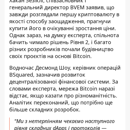
Хакан Зезіклі, співзасновник і
генеральний директор BVEM заявив, що
завжди розглядали першу криптовалюту в
якості способу заощадження, прагнучи
купити його в очікуванні зростання ціни.
Однак зараз, на думку експерта, спільнота
бачить чимало рішень Рівня 2, і багато
різних розробників почали будівництво
своїх проєктів на основі Bitcoin.
Водночас Десмонд Шоу, керівник операцій
BSquared, зазначив розвиток
децентралізованої фінансової системи. За
словами експерта, мережа Bitcoin наразі
відстає, якщо казати про різноманітність.
Аналітик переконаний, що потрібно ще
більше складних розробок.
"Ми з нетерпінням чекаємо наступного
рівня складних dApps і протоколів —