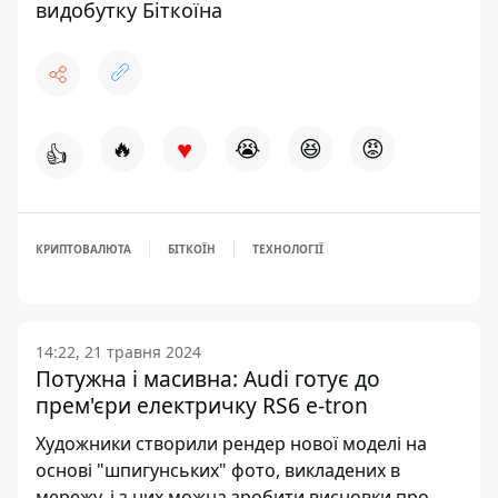
видобутку Біткоїна
♥
🔥
😭
😆
😡
👍
КРИПТОВАЛЮТА
БІТКОЇН
ТЕХНОЛОГІЇ
14:22, 21 травня 2024
Потужна і масивна: Audi готує до
прем'єри електричку RS6 e-tron
Художники створили рендер нової моделі на
основі "шпигунських" фото, викладених в
мережу, і з них можна зробити висновки про