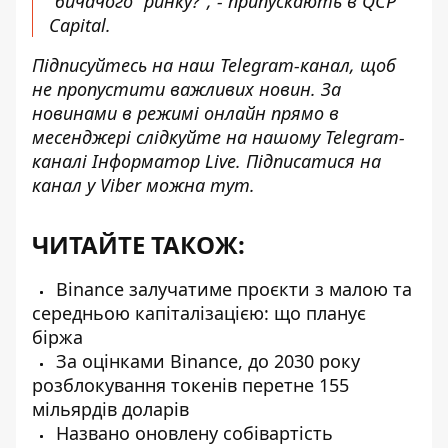
“бичачого” ринку?", - припускають в QCP
Capital.
Підписуйтесь на наш
Telegram-канал
, щоб
не пропустити важливих новин. За
новинами в режимі онлайн прямо в
месенджері слідкуйте на нашому Telegram-
каналі
Інформатор Live
. Підписатися на
канал у Viber можна
тут
.
ЧИТАЙТЕ ТАКОЖ:
Binance залучатиме проєкти з малою та
середньою капіталізацією: що планує
біржа
За оцінками Binance, до 2030 року
розблокування токенів перетне 155
мільярдів доларів
Названо оновлену собівартість