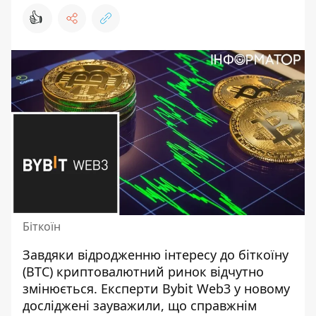
👍
Біткоїн
Завдяки відродженню інтересу до біткоїну
(BTC) криптовалютний ринок відчутно
змінюється. Експерти Bybit Web3 у новому
досліджені зауважили, що справжнім