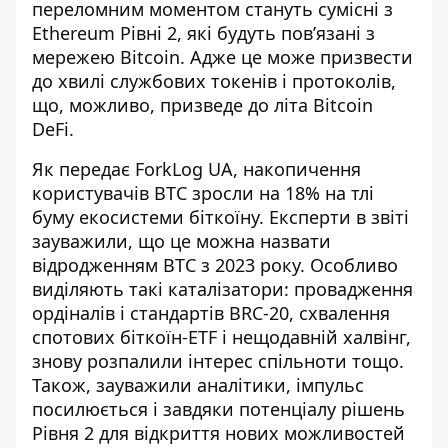
переломним моментом стануть сумісні з
Ethereum Рівні 2, які будуть пов’язані
з
мережею Bitcoin
. Адже це може призвести
до хвилі службових токенів і протоколів,
що, можливо, призведе до літа Bitcoin
DeFi.
Як передає ForkLog UA,
накопичення
користувачів BTC
зросли на 18% на тлі
буму екосистеми біткоїну. Експерти в звіті
зауважили, що це можна назвати
відродженням BTC з 2023 року. Особливо
виділяють такі каталізатори: провадження
ордіналів і стандартів BRC-20, схвалення
спотових біткоїн-ETF і нещодавній халвінг,
знову розпалили інтерес спільноти тощо.
Також, зауважили аналітики, імпульс
посилюється і завдяки потенціалу рішень
Рівня 2 для відкриття нових можливостей