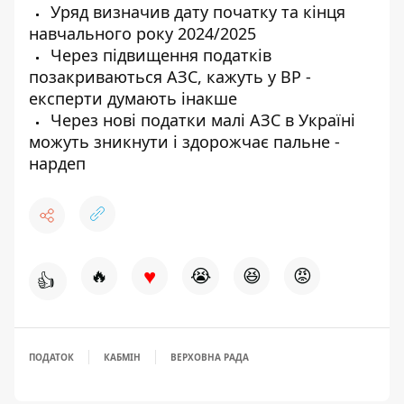
Уряд визначив дату початку та кінця
навчального року 2024/2025
Через підвищення податків
позакриваються АЗС, кажуть у ВР -
експерти думають інакше
Через нові податки малі АЗС в Україні
можуть зникнути і здорожчає пальне -
нардеп
♥
🔥
😭
😆
😡
👍
ПОДАТОК
КАБМІН
ВЕРХОВНА РАДА