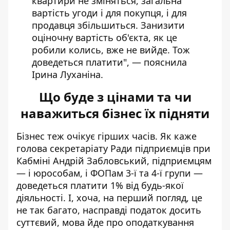
квартири не зміняться, загальна
вартість угоди і для покупця, і для
продавця збільшиться. Занизити
оціночну вартість об'єкта, як це
робили колись, вже не вийде. Тож
доведеться платити", — пояснила
Ірина Луханіна.
Що буде з цінами та чи
наважиться бізнес їх підняти
Бізнес теж очікує гірших часів. Як каже
голова секретаріату Ради підприємців при
Кабміні Андрій Забловський, підприємцям
— і юрособам, і ФОПам 3-ї та 4-ї групи —
доведеться платити 1% від будь-якої
діяльності. І, хоча, на перший погляд, це
не так багато, насправді податок досить
суттєвий, мова йде про оподаткування