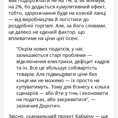
має подорожчати не на 1%, а, як мінімум,
на 2%, бо додасться кумулятивний ефект,
тобто, здорожчання буде на кожній ланці
— від виробництва й логістики до
роздрібної торгівлі. Але, за його словами,
це далеко не єдиний фактор, що
впливатиме на ціни цієї осені.
"Окрім нових податків, у нас
залишаються старі проблеми —
відключення електрики, дефіцит кадрів
та ін. Все це збільшує собівартість
товарів. Але підвищувати ціни без
кінця ми не можемо — їх просто не
купуватимуть. Тому для бізнесу є кілька
сценаріїв — або йти у тінь і економити
на податках, або закриватися", —
зазначив Доротич.
Звісно, скандальний проєкт Кабміну — ще