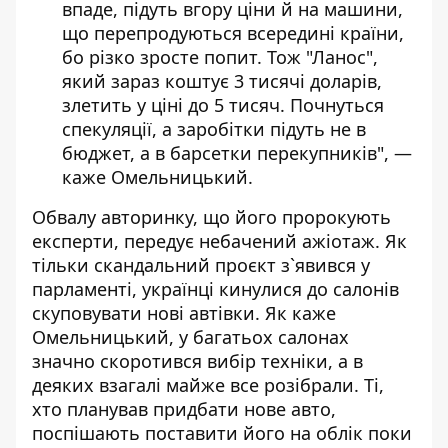
впаде, підуть вгору ціни й на машини,
що перепродуються всередині країни,
бо різко зросте попит. Тож "Ланос",
який зараз коштує 3 тисячі доларів,
злетить у ціні до 5 тисяч. Почнуться
спекуляції, а заробітки підуть не в
бюджет, а в барсетки перекупників", —
каже Омельницький.
Обвалу авторинку, що його пророкують
експерти, передує небачений ажіотаж. Як
тільки скандальний проєкт з`явився у
парламенті, українці кинулися до салонів
скуповувати нові автівки. Як каже
Омельницький, у багатьох салонах
значно скоротився вибір техніки, а в
деяких взагалі майже все розібрали. Ті,
хто планував придбати нове авто,
поспішають поставити його на облік поки