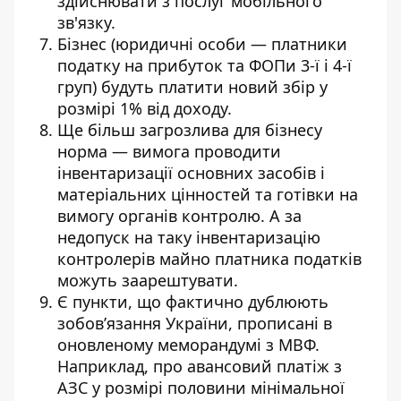
здійснювати з послуг мобільного
зв'язку.
Бізнес (юридичні особи — платники
податку на прибуток та ФОПи 3-ї і 4-ї
груп) будуть платити новий збір у
розмірі 1% від доходу.
Ще більш загрозлива для бізнесу
норма — вимога проводити
інвентаризації основних засобів і
матеріальних цінностей та готівки на
вимогу органів контролю. А за
недопуск на таку інвентаризацію
контролерів майно платника податків
можуть заарештувати.
Є пункти, що фактично дублюють
зобовʼязання України, прописані в
оновленому меморандумі з МВФ.
Наприклад, про авансовий платіж з
АЗС у розмірі половини мінімальної