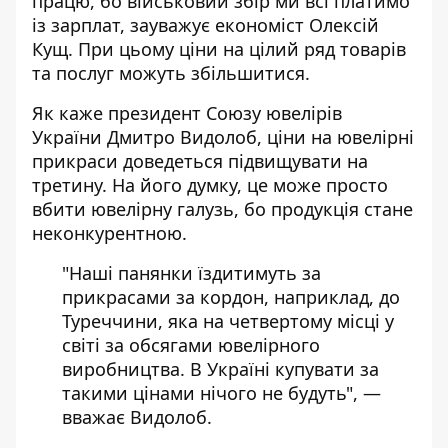
працю, бо військовий збір ми всі платимо
із зарплат, зауважує економіст Олексій
Кущ. При цьому ціни на цілий ряд товарів
та послуг можуть збільшитися.
Як каже президент Союзу ювелірів
України Дмитро Видолоб, ціни на ювелірні
прикраси доведеться підвищувати на
третину. На його думку, це може просто
вбити ювелірну галузь, бо продукція стане
неконкурентною.
"Наші панянки їздитимуть за
прикрасами за кордон, наприклад, до
Туреччини, яка на четвертому місці у
світі за обсягами ювелірного
виробництва. В Україні купувати за
такими цінами нічого не будуть", —
вважає Видолоб.