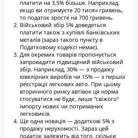
платити на 3,5% більше. Наприклад,
якщо ви отримуєте 20 тисяч гривень,
то податок зросте на 700 гривень.
Військовий збір 5% доведеться
платити також з купівлі банківських
металів (зараз такого пункту в
Податковому кодексі немає).
Для окремих товарів пропонується
запровадити підвищений військовий
збір. Наприклад, 30% — з продажу
ювелірних виробів чи 15% — з першої
реєстрації легкових авто. При цьому
вторинного ринку автівок ця норма
стосуватися не буде, лише "свіжого"
імпорту нових чи потриманих
легковиків.
Ще одна новація — додаткові 5% з
продажу нерухомості. Зараз цей
податок залежить від того, скільки