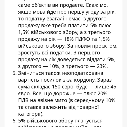
саме обʼєктів ви продаєте. Скажімо,
якщо мова йде про першу угоду за рік,
то податку взагалі немає, з другого
продажу вже треба платити 5% плюс
1,5% військового збору, а з третього
продажу на рік — 18% ПДФО та 1,5%
військового збору. За новим проєктом,
зростуть всі податки. З першого
продажу на рік доведеться віддати 5%,
з другого — 10%, з третього — 23%.
Зміниться також неоподаткована
вартість посилок з-за кордону. Зараз
сума складає 150 євро, буде — лише 45
євро. Все, що дорожче — плюс 20%
ПДВ на ввізне мито (в середньому 10%
та ставка залежить від товарної
категорії).
5% військового збору планується