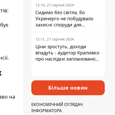
12:19, 27 серпня 2024
тів:
Сидимо без світла, бо
Укренерго не побудувало
ебує
захисні споруди для
енергетики - нардеп
Кучеренко
12:11, 27 серпня 2024
Ціни зростуть, доходи
впадуть - аудитор Крапивко
сії.
про наслідки запланованого
підвищення податків
х
Більше новин
аво на
ЕКОНОМІЧНИЙ ОГЛЯДАЧ
ІНФОРМАТОРА