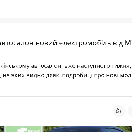
автосалон новий електромобіль від Mi
екінському автосалоні вже наступного тижня, 
 на яких видно деякі подробиці про нові мод
👍