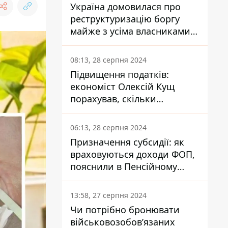
Україна домовилася про
реструктуризацію боргу
майже з усіма власниками
єврооблігацій: що це
означає для країни
08:13, 28 серпня 2024
Підвищення податків:
економіст Олексій Кущ
порахував, скільки
заплатить кожен українець
06:13, 28 серпня 2024
Призначення субсидії: як
враховуються доходи ФОП,
пояснили в Пенсійному
фонді
13:58, 27 серпня 2024
Чи потрібно бронювати
військовозобов’язаних