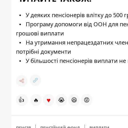
У деяких пенсіонерів влітку до 500 
Програму допомоги від ООН для пен
грошові виплати
На утримання непрацездатних членів
потрібні документи
У більшості пенсіонерів виплати н
♥
👍
🔥
😭
😆
😡
ПЕНСІЯ
ПЕНСІЙНИЙ ФОНД
ВИПЛАТИ