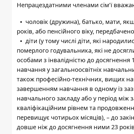
Непрацездатними членами сім'ї вважа
чоловік (дружина), батько, мати, якщ
років, або пенсійного віку, передбачен
діти (у тому числі діти, які народил
померлого годувальника, які не досягли
особами з інвалідністю до досягнення 
навчання у загальноосвітніх навчальни
також професійно-технічних, вищих нав
завершенням навчання в одному із заз
навчального закладу або у період між
кваліфікаційним рівнем та продовженн
перевищує чотирьох місяців), – до зак
довше ніж до досягнення ними 23 років,