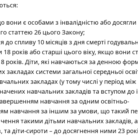
ються:
о вони є особами з інвалідністю або досягли 
ого статтею 26 цього Закону;
ися до спливу 10 місяців з дня смерті годуваль
 18 років або старші цього віку, якщо вони с
18 років. Діти, які навчаються за денною фо
х закладах системи загальної середньої освіт
чальних закладах (у тому числі у період між
начених навчальних закладів та вступом до 
 завершенням навчання за одним освітньо-
ям навчання за іншим за умови, що такий пе
інчення такими дітьми навчальних закладів, а
 та діти-сироти – до досягнення ними 23 рок