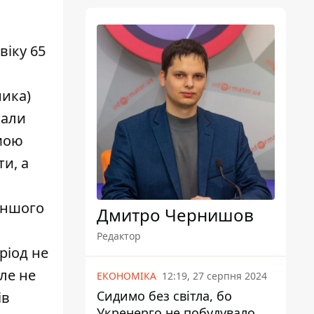
віку 65
ника)
тали
рмою
и, а
іншого
Дмитро Чернишов
Редактор
ріод не
ле не
ЕКОНОМІКА
12:19, 27 серпня 2024
Сидимо без світла, бо
ів
Укренерго не побудувало