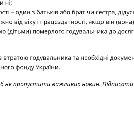
 ні;
ості – один з батьків або брат чи сестра, дідус
о від віку і працездатності, якщо він (вона)
ою (дітьми) померлого годувальника до дося
у з втратою годувальника та необхідні докуме
ного фонду України.
об не пропустити важливих новин. Підписати