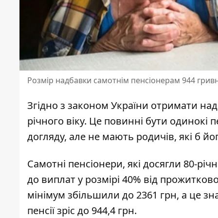
Розмір надбавки самотнім пенсіонерам 944 гривн
Згідно з законом України отримати над
річного віку. Це повинні бути
одинокі п
догляду, але не мають родичів, які б 
Cамотні пенсіонери, які досягли 80-рі
до виплат
у розмірі 40% від прожитково
мінімум збільшили до 2361 грн, а це зна
пенсії зріс до 944,4 грн.