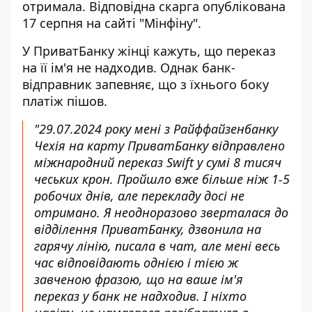
отримала
. Відповідна скарга опублікована
17 серпня на сайті "Мінфіну".
У ПриватБанку жінці кажуть, що переказ
на її ім'я не надходив. Однак банк-
відправник запевняє, що з їхнього
боку
платіж пішов
.
"29.07.2024 року мені з Райффайзенбанку
Чехія на карту ПриватБанку відправлено
міжнародний переказ Swift у сумі 8 тисяч
чеських крон. Пройшло вже більше ніж 1-5
робочих днів, але перекладу досі не
отримано. Я неодноразово зверталася до
відділення ПриватБанку, дзвонила на
гарячу лінію, писала в чат, але мені весь
час відповідають однією і тією ж
завченою фразою, що на ваше ім'я
переказ у банк не надходив. І ніхто