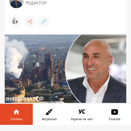
РЕДАКТОР
👍
Дніпровський металургійний завод, Олександр
Ярославський
Головна
Актуально
Україна на часі
Youtube
Останніми тижнями мешканці Дніпра