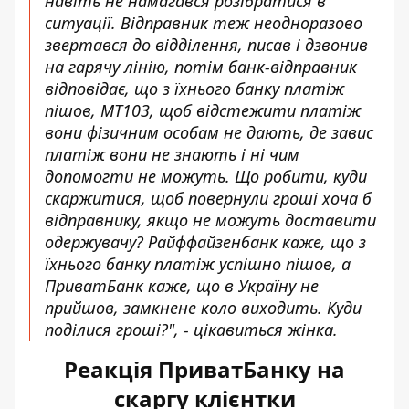
навіть не намагався розібратися в
ситуації. Відправник теж неодноразово
звертався до відділення, писав і дзвонив
на гарячу лінію, потім банк-відправник
відповідає, що з їхнього банку платіж
пішов, МТ103, щоб відстежити платіж
вони фізичним особам не дають, де завис
платіж вони не знають і ні чим
допомогти не можуть. Що робити, куди
скаржитися, щоб повернули гроші хоча б
відправнику, якщо не можуть доставити
одержувачу? Райффайзенбанк каже, що з
їхнього банку платіж успішно пішов, а
ПриватБанк каже, що в Україну не
прийшов, замкнене коло виходить. Куди
поділися гроші?", - цікавиться жінка.
Реакція ПриватБанку на
скаргу клієнтки