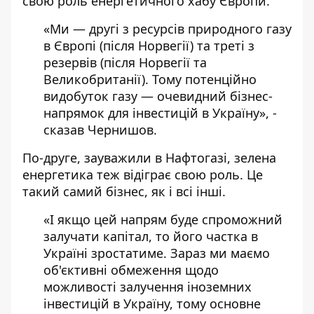
свою роль енергетичного хабу Європи.
«Ми — другі з ресурсів природного газу
в Європі (після Норвегії) та треті з
резервів (після Норвегії та
Великобританії). Тому потенційно
видобуток газу — очевидний бізнес-
напрямок для інвестицій в Україну», -
сказав Чернишов.
По-друге, зауважили в Нафтогазі, зелена
енергетика теж відіграє свою роль. Це
такий самий бізнес, як і всі інші.
«І якщо цей напрям буде спроможний
залучати капітал, то його частка в
Україні зростатиме. Зараз ми маємо
об'єктивні обмеження щодо
можливості залучення іноземних
інвестицій в Україну, тому основне