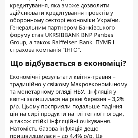
кредитування, яка зможе дозволити
здійснювати кредитування проєктів у
оборонному секторі економіки України.
Генеральним партнером Банківського
форуму став UKRSIBBANK BNP Paribas
Group, а також Raiffeisen Bank, ПУМБ і
страхова компанія "ІНГО".
Що відбувається в економіці?
Економічні результати квітня-травня –
традиційно у свіжому Макроекономічному
та монетарному огляді НБУ. Інфляція у
квітні залишилася на рівні березня – 3,2%
р/р. Цьому посприяли подальше падіння
цін на сирі продукти на тлі теплої погоди,
а також стійкі інфляційні очікування.
Натомість базова інфляція дещо
пришвидшилася – до 4,4% р/р. Це