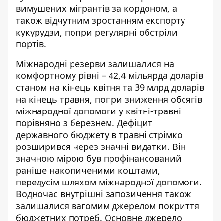
вимушених мігрантів за кордоном, а
також відчутним зростанням експорту
кукурудзи, попри регулярні обстріли
портів.
Міжнародні резерви залишалися на
комфортному рівні – 42,4 мільярда доларів
станом на кінець квітня та 39 млрд доларів
на кінець травня, попри зниження обсягів
міжнародної допомоги у квітні-травні
порівняно з березнем. Дефіцит
державного бюджету в травні стрімко
розширився через значні видатки. Він
значною мірою був
профінансований
раніше накопиченими коштами
,
передусім шляхом міжнародної допомоги.
Водночас внутрішні запозичення також
залишалися вагомим джерелом покриття
бюджетних потреб. Основне джерело