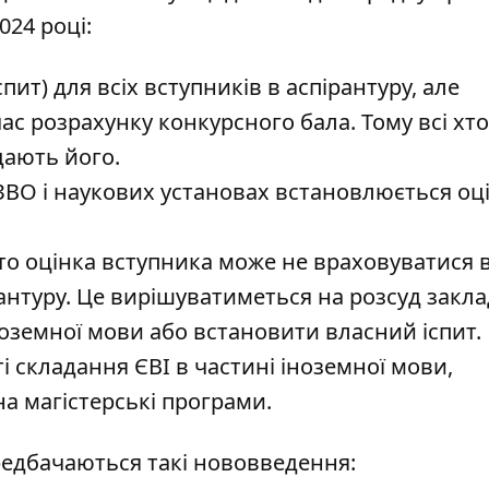
024 році:
пит) для всіх вступників в аспірантуру, але
ас розрахунку конкурсного бала. Тому всі хто
дають його.
 ЗВО і наукових установах встановлюється оц
 то оцінка вступника може не враховуватися 
рантуру. Це вирішуватиметься на розсуд закла
ноземної мови або встановити власний іспит.
і складання ЄВІ в частині іноземної мови,
а магістерські програми.
редбачаються такі нововведення: