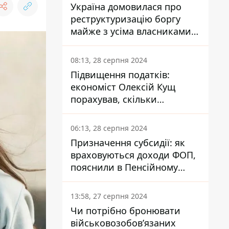
Україна домовилася про
реструктуризацію боргу
майже з усіма власниками
єврооблігацій: що це
означає для країни
08:13, 28 серпня 2024
Підвищення податків:
економіст Олексій Кущ
порахував, скільки
заплатить кожен українець
06:13, 28 серпня 2024
Призначення субсидії: як
враховуються доходи ФОП,
пояснили в Пенсійному
фонді
13:58, 27 серпня 2024
Чи потрібно бронювати
військовозобов’язаних