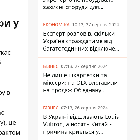
захисні споруди для
енергетики - нардеп
ри у
Кучеренко
ЕКОНОМІКА
10:12, 27 серпня 2024
Експерт розповів, скільки
Україна страждатиме від
багатогодинних відключень
укає
світла
б
БІЗНЕС
07:13, 27 серпня 2024
Не лише шкарпетки та
міксери: на OLX виставили
на продаж Об'єднану
ру в
Гірнично-Хімічну Компанію
за багато мільярдів
БІЗНЕС
07:13, 26 серпня 2024
ає
В Україні відшивають Louis
у), це
Vuitton, а носять Китай -
причина криється у
трактом
податках