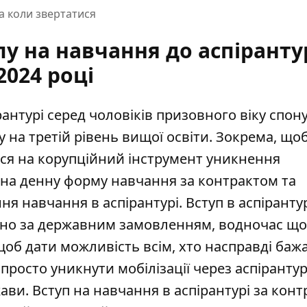
та коли звертатися
у на навчання до аспіранту
2024 році
рантурі
серед чоловіків призовного віку спон
 на третій рівень вищої освіти. Зокрема, що
ося на корупційний інструмент уникнення
уп на денну форму навчання за контрактом та
 навчання в аспірантурі. Вступ в аспіранту
но за державним замовленням, водночас що
щоб дати можливість всім, хто насправді баж
 просто уникнути мобілізації через аспірантур
ви. Вступ на навчання в аспірантурі за кон