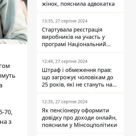
жінок, пояснила адвокатка
13:35, 27 серпня 2024
Стартувала реєстрація
виробників на участь у
програмі Національний
кешбек: як це зробити
через портал Дія
12:49, 27 серпня 2024
ягом
Штраф і обмеження прав:
имуть
що загрожує чоловікам до
25 років, які не стануть на
а
військовий облік
12:35, 27 серпня 2024
Як пенсіонеру оформити
5-70,
довідку про доходи онлайн,
на з
пояснили у Мінсоцполітики