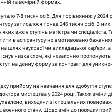
чній та вечірній формах.
пало 7-8 тисяч осіб. Для порівняння: у 2024 
антуру записалося понад 246 тисяч осіб. З них 
 яких вже є ступінь магістра чи спеціаліста. Т
тупити в аспірантуру не вмотивовано бажання
на шлях наукової чи викладацької кар’єри, а
існує низка схем, які незаконно пропонують
ступ на денну форму за контракт для уникне
ядку
прийому на навчання
для здобуття ступе
/доктора мистецтва у 2024 році. Також зміни д
 ухвалено, виходячи зі спеціальних повноваж
д воєнного стану. Щодо змін до порядку при