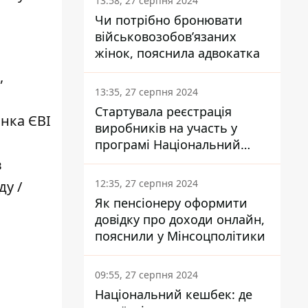
13:58, 27 серпня 2024
Чи потрібно бронювати
військовозобов’язаних
жінок, пояснила адвокатка
,
13:35, 27 серпня 2024
Стартувала реєстрація
інка ЄВІ
виробників на участь у
програмі Національний
кешбек: як це зробити
в
через портал Дія
12:35, 27 серпня 2024
ду /
Як пенсіонеру оформити
довідку про доходи онлайн,
пояснили у Мінсоцполітики
09:55, 27 серпня 2024
Національний кешбек: де