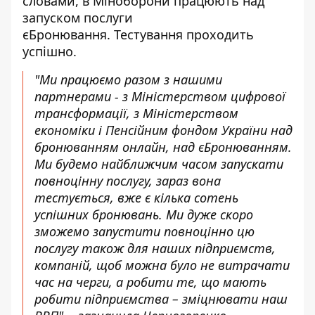
словами, в Міноборони
працюють над
запуском послуги
єБронювання.
Тестування проходить
успішно.
"Ми працюємо разом з нашими
партнерами - з Міністерством цифрової
трансформації, з Міністерством
економіки і Пенсійним фондом України над
бронюванням онлайн, над єБронюванням.
Ми будемо найближчим часом запускати
повноцінну послугу, зараз вона
тестується, вже є кілька сотень
успішних бронювань. Ми дуже скоро
зможемо запустити повноцінно цю
послугу також для наших підприємств,
компаній, щоб можна було не витрачати
час на черги, а робити те, що мають
робити підприємства – зміцнювати наш