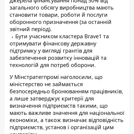
джерела фінансування понад 50% від
загального обсягу виробництва мають
становити товари, роботи й послуги
оборонного призначення (за останній
звітний період).
Бути учасником кластера Brave1 та
отримувати фінансову державну
підтримку у вигляді грантів для
забезпечення розвитку інновацій та
технологій для потреб оборони.
У Мінстратегпромі наголосили, що
міністерство не займається
безпосередньо бронюванням
працівників,
а лише затверджує критерії для
визначення підприємств такими, що
мають важливе значення для національної
економіки, а також визначає відповідність
підприємств, установ і організацій цим