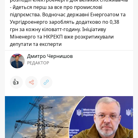
- йдеться перш за все про промислові
підпрємства. Водночас державні Енергоатом та
Укргідроенерго зароблять додатково по 0,38
грн за кожну кіловатт-годину. Ініціативу
Міненерго та НКРЕКП вже розкритикували
депутати та експерти
Дмитро Чернишов
РЕДАКТОР
👍