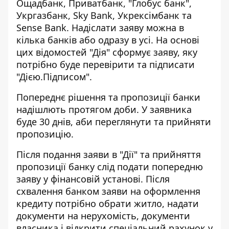
Ощадбанк, Приватбанк, "Глобус банк",
Укргазбанк, Sky Bank, Укрексімбанк та
Sense Bank. Надіслати заяву можна в
кілька банків або одразу в усі. На основі
цих відомостей "Дія" сформує заяву, яку
потрібно буде перевірити та підписати
"Дією.Підписом".
Попереднє рішення та пропозиції банки
надішлють протягом доби. У заявника
буде 30 днів, аби переглянути та прийняти
пропозицію.
Після подання заяви в "Дії" та прийняття
пропозиції банку слід подати попередню
заяву у фінансовій установі. Після
схвалення банком заяви на оформлення
кредиту потрібно обрати житло, надати
документи на нерухомість, документи
власника і відкрити спеціальний рахунок у