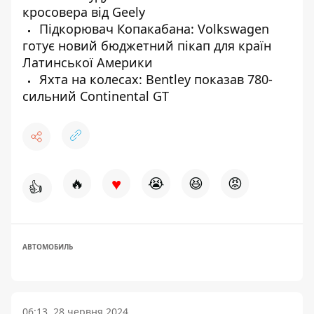
кросовера від Geely
Підкорювач Копакабана: Volkswagen
готує новий бюджетний пікап для країн
Латинської Америки
Яхта на колесах: Bentley показав 780-
сильний Continental GT
♥
🔥
😭
😆
😡
👍
АВТОМОБИЛЬ
06:13, 28 червня 2024