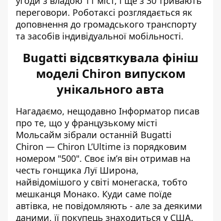
угоди з владою 11 міст, і ще з 30 тривають
переговори. Роботаксі розглядається як
доповнення до громадського транспорту
та засобів індивідуальної мобільності.
Bugatti відсвяткувала фініш
моделі Chiron випуском
унікального авта
Нагадаємо, нещодавно Інформатор писав
про те, що у французькому місті
Мольсайм
зібрали останній Bugatti
Chiron
— Chiron L’Ultime із порядковим
номером "500". Своє ім’я він отримав на
честь гонщика Луї Широна,
найвідомішого у світі монегаска, тобто
мешканця Монако. Куди саме поїде
автівка, не повідомляють - але за деякими
даними, її покупець знаходиться у США.