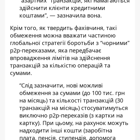
“азартних” транзакцій, які намагаються
здійснити клієнти кредитними
коштами”, — зазначила вона.
Крім того, як твердить фахівчиня, такі
обмеження можна вважати частиною
глобальної стратегії боротьби з “чорними”
p2p-переказами, яка передбачає
впровадження лімітів на здійснення
транзакцій за кількістю операцій та
сумами.
“Слід зазначити, нові можливі
обмеження за сумами (до 100 тис. грн
на місяць) та кількості транзакцій (30
транзакцій на місяць) стосуватимуться
виключно p2p-переказів (з картки на
картку). При цьому, на рахунок можуть
надходити інші кошти (заробітна
плата, пенсія, стипендія, допомога