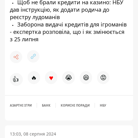
Щоб не брали кредити на казино: НБУ
дав інструкцію, як додати родича до
реєстру лудоманів
Заборона видачі кредитів для ігроманів
- експертка розповіла, що і як змінюється
з 25 липня
♥
🔥
😭
😆
😡
👍
АЗАРТНІ ІГРИ
БАНК
КОРИСНІ ПОРАДИ
НБУ
13:03, 08 серпня 2024