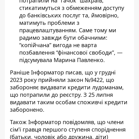
потрапили на “гачок” шахраїв,
стикатимуться з обмеженням доступу
до банківських послуг та, ймовірно,
матимуть проблеми з
працевлаштуванням. Саме тому ми
радимо завжди бути обачними:
“копійчана” вигода не варта
позбавлення “фінансової свободи”, —
підсумувала Марина Павленко.
Раніше Інформатор писав, що у грудні
2023 року прийняли закон №9422, що
забороняє видавати кредити лудоманам,
що потрапили до реєстру. З 25 липня
видавати таким особам споживчі кредити
заборонено.
Також Інформатор повідомляв, що
члени
сім'ї гравця
першого ступеня споріднення
(батьки, чоловік або дружина, діти)