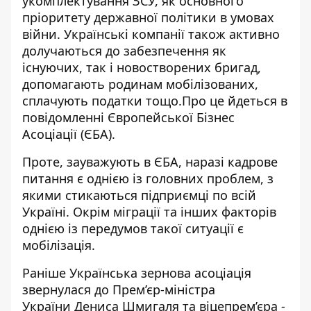
укомплектування ЗСУ, як основного
пріоритету державної політики в умовах
війни. Українські компанії також активно
долучаються до забезпечення як
існуючих, так і новостворених бригад,
допомагають родинам мобілізованих,
сплачують податки тощо.Про це йдеться в
повідомленні Європейської Бізнес
Асоціації (ЄБА).
Проте, зауважують в ЄБА, наразі кадрове
питання є однією із головних проблем, з
якими стикаються підприємці по всій
Україні. Окрім міграції та інших факторів
однією із передумов такої ситуації є
мобілізація.
Раніше Українська
зернова асоціація
звернулася до Прем’єр-міністра
України
Дениса Шмигаля та віцепрем’єра -