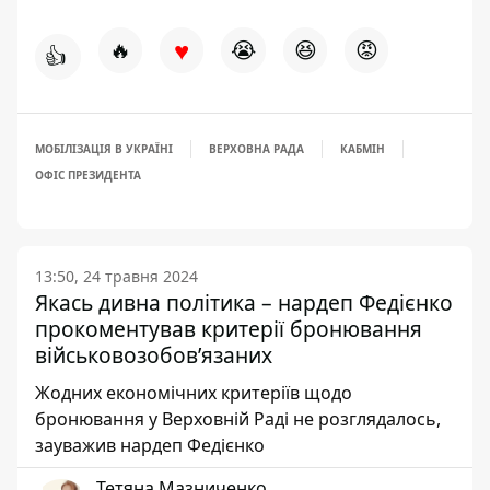
♥
🔥
😭
😆
😡
👍
МОБІЛІЗАЦІЯ В УКРАЇНІ
ВЕРХОВНА РАДА
КАБМІН
ОФІС ПРЕЗИДЕНТА
13:50, 24 травня 2024
Якась дивна політика – нардеп Федієнко
прокоментував критерії бронювання
військовозобов’язаних
Жодних економічних критеріїв щодо
бронювання у Верховній Раді не розглядалось,
зауважив нардеп Федієнко
Тетяна Мазниченко