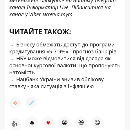
месенджері слідкуйте на нашому Telegram-
каналі
Інформатор Live
. Підписатися на
канал у Viber можна
тут
.
ЧИТАЙТЕ ТАКОЖ:
Бізнесу обмежать доступ до програми
кредитування «5-7-9%» - прогноз банкірів
НБУ може відмовитися від долара як
основної курсової валюти: що пропонують
натомість
Нацбанк України знизив облікову
ставку - яка ситуація з інфляцією
♥
🔥
😭
😆
😡
👍