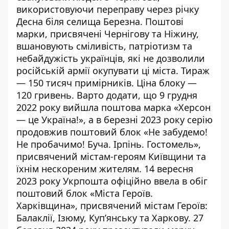
використовуючи переправу через річку
Десна біля селища Березна.
Поштові
марки, присвячені
Чернігову та Ніжину,
вшановують сміливість, патріотизм та
небайдужість українців, які не дозволили
російській армії окупувати ці міста. Тираж
— 150 тисяч примірників. Ціна блоку —
120 гривень. Варто додати, що 9 грудня
2022 року вийшла поштова марка «Херсон
— це Україна!», а в березні 2023 року серію
продовжив поштовий блок
«Не забудемо!
Не пробачимо! Буча. Ірпінь. Гостомель»,
присвячений містам-героям Київщини та
їхнім нескореним жителям. 14 вересня
2023 року Укрпошта офіційно ввела в обіг
поштовий блок «Міста Героїв.
Харківщина», присвячений містам Героїв:
Балаклії, Ізюму, Куп’янську та Харкову. 27