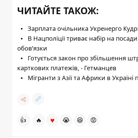
ЧИТАЙТЕ ТАКОЖ:
Зарплата очільника Укренерго Кудриц
В Нацполіції триває набір на посади
обов’язки
Готується закон про збільшення шт
карткових платежів, - Гетманцев
Мігранти з Азії та Африки в Україн
♥
👍
🔥
😭
😆
😡