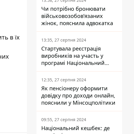
13:58, 27 серпня 2024
Чи потрібно бронювати
військовозобов’язаних
жінок, пояснила адвокатка
ть в їх
13:35, 27 серпня 2024
Стартувала реєстрація
виробників на участь у
них
програмі Національний
кешбек: як це зробити
через портал Дія
12:35, 27 серпня 2024
Як пенсіонеру оформити
довідку про доходи онлайн,
пояснили у Мінсоцполітики
09:55, 27 серпня 2024
Національний кешбек: де