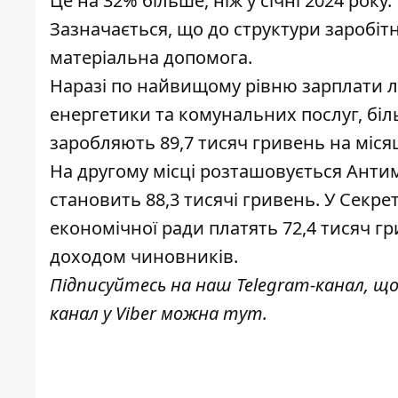
Це на 32% більше, ніж у січні 2024 року
Зазначається, що до структури заробіт
матеріальна допомога.
Наразі по найвищому рівню зарплати л
енергетики та комунальних послуг, біл
заробляють 89,7 тисяч гривень на міся
На другому місці розташовується Анти
становить 88,3 тисячі гривень. У Секре
економічної ради платять 72,4 тисяч г
доходом чиновників.
Підписуйтесь на наш
Telegram-канал
, щ
канал у Viber можна
тут
.