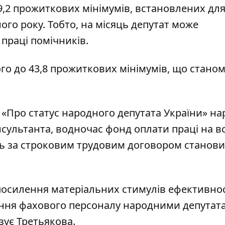
29,2 прожиткових мінімумів, встановлених дл
ого року. Тобто, на місяць депутат може
 праці помічників.
го до 43,8 прожиткових мінімумів, що станом
у «Про статус народного депутата України» н
сультанта, водночас фонд оплати праці на вс
ть за строковим трудовим договором станови
осилення матеріальних стимулів ефективнос
ання фахового персоналу народними депутат
зує Третьякова.