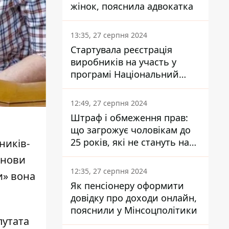
жінок, пояснила адвокатка
13:35, 27 серпня 2024
Стартувала реєстрація
виробників на участь у
програмі Національний
кешбек: як це зробити
через портал Дія
12:49, 27 серпня 2024
Штраф і обмеження прав:
що загрожує чоловікам до
25 років, які не стануть на
ників-
військовий облік
анови
12:35, 27 серпня 2024
и»
вона
Як пенсіонеру оформити
довідку про доходи онлайн,
пояснили у Мінсоцполітики
путата