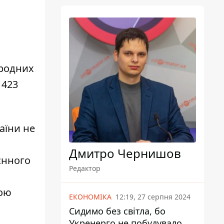
ародних
 423
аїни не
Дмитро Чернишов
єнного
Редактор
шою
ЕКОНОМІКА
12:19, 27 серпня 2024
Сидимо без світла, бо
Укренерго не побудувало