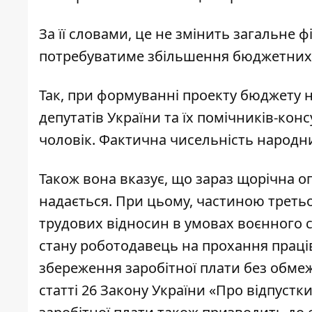
За її словами, це не змінить загальне 
потребуватиме збільшення бюджетних
Так, при формуванні проекту бюджету н
депутатів України та їх помічників-кон
чоловік. Фактична чисельність народни
Також вона вказує, що зараз щорічна о
надається. При цьому, частиною третьої
трудових відносин в умовах воєнного с
стану роботодавець на прохання праці
збереження заробітної плати без обм
статті 26 Закону України «Про відпуст