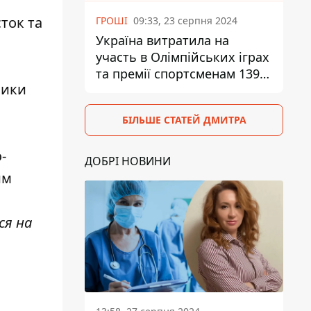
ток та
ГРОШІ
09:33, 23 серпня 2024
Україна витратила на
участь в Олімпійських іграх
та премії спортсменам 139,6
ники
млн грн
БІЛЬШЕ СТАТЕЙ ДМИТРА
-
ДОБРІ НОВИНИ
им
ся на