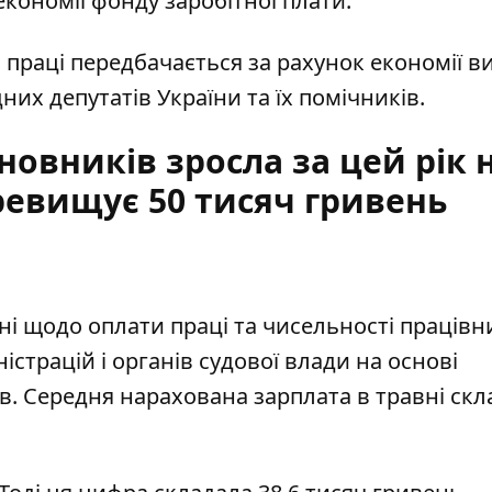
економії фонду заробітної плати.
праці передбачається за рахунок економії в
их депутатів України та їх помічників.
овників зросла за цей рік 
ревищує 50 тисяч гривень
ні
щодо оплати праці
та чисельності працівн
страцій і органів судової влади на основі
в. Середня нарахована зарплата в травні скл