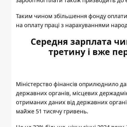
заробітної плати також призводить до 
Таким чином збільшення фонду оплати 
на оплату праці з нарахуваннями народн
Середня зарплата чин
третину і вже пе
Міністерство фінансів оприлюднило да
державних органів, місцевих держадміні
отриманих даних від державних органі
майже 51 тисячу гривень.