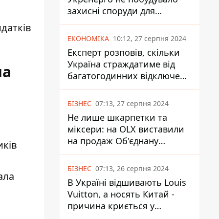
захисні споруди для
енергетики - нардеп
идатків
Кучеренко
ЕКОНОМІКА
10:12, 27 серпня 2024
Експерт розповів, скільки
Україна страждатиме від
на
багатогодинних відключень
світла
БІЗНЕС
07:13, 27 серпня 2024
Не лише шкарпетки та
міксери: на OLX виставили
на продаж Об'єднану
иків
Гірнично-Хімічну Компанію
за багато мільярдів
БІЗНЕС
07:13, 26 серпня 2024
ала
В Україні відшивають Louis
Vuitton, а носять Китай -
причина криється у
податках