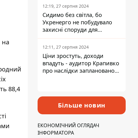
я
12:19, 27 серпня 2024
Сидимо без світла, бо
Укренерго не побудувало
захисні споруди для
енергетики - нардеп
 на
Кучеренко
12:11, 27 серпня 2024
Ціни зростуть, доходи
впадуть - аудитор Крапивко
ародний
про наслідки запланованого
підвищення податків
іх
ть 88,4
Більше новин
ті
ами
ЕКОНОМІЧНИЙ ОГЛЯДАЧ
ІНФОРМАТОРА