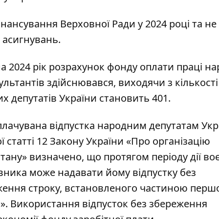
фінансування Верховної Ради у 2024 році та не
 асигнувань.
а 2024 рік розрахунок фонду оплати праці н
сультантів здійснювався, виходячи з кількості
х депутатів України становить 401.
плачувана відпустка народним депутатам Укр
 статті 12 Закону України «Про організацію
тану» визначено, що протягом періоду дії во
вника може надавати йому відпустку без
еження строку, встановленого частиною пер
ки». Використання відпусток без збереження