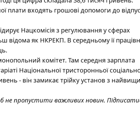
. Тоді ця цифра складала 38,6 тисяч гривень.
ної плати входять грошові допомоги до відпус
ідирує Нацкомісія з регулювання у сферах
ьш відома як НКРЕКП. В середньому її праців
ць.
монопольний комітет. Там середня зарплата
таріаті Національної тристоронньої соціально
ривень - він замикає трійку установ з найвищ
об не пропустити важливих новин. Підписати