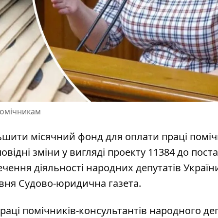
помічникам
ьшити місячний фонд для оплати праці поміч
овідні зміни у вигляді проекту 11384 до пост
ечення діяльності народних депутатів Україн
вня Судово-юридична газета.
праці
помічників-консультантів народного де