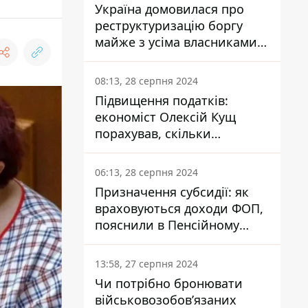
Україна домовилася про
реструктуризацію боргу
майже з усіма власниками
єврооблігацій: що це
означає для країни
08:13, 28 серпня 2024
Підвищення податків:
економіст Олексій Кущ
порахував, скільки
заплатить кожен українець
06:13, 28 серпня 2024
Призначення субсидії: як
враховуються доходи ФОП,
пояснили в Пенсійному
фонді
13:58, 27 серпня 2024
Чи потрібно бронювати
військовозобов’язаних