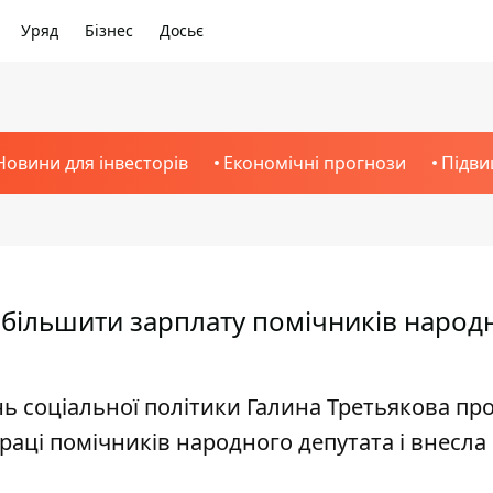
Уряд
Бізнес
Досьє
Новини для інвесторів
Економічні прогнози
Підви
більшити зарплату помічників народ
нь соціальної політики Галина Третьякова пр
аці помічників народного депутата і внесла