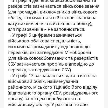
У графі 4 для військовозобов’язаних та
резервістів зазначається військове звання
(для громадян, виключених з військового
обліку, зазначається військове звання на
дату виключення з військового обліку),
для призовників – не заповнюється.
У графі 5 цифрами зазначається
військово-облікова спеціальність,
визначена громадянину відповідно до
переліків, які затверджені Міноборони
(для військовозобов’язаних та резервістів
СБУ зазначається профіль відповідно до
переліку, затвердженого СБУ).
У графі 13 зазначаються дата взяття на
військовий облік, найменування
районного, міського ТЦК або його відділу
(відповідного органу СБУ, розвідувального
органу) за місцем перебування на
військовому обліку. У разі зняття або