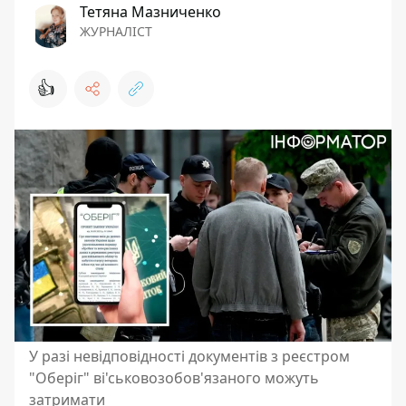
Тетяна Мазниченко
ЖУРНАЛІСТ
👍
У разі невідповідності документів з реєстром
"Оберіг" ві'ськовозобов'язаного можуть
затримати