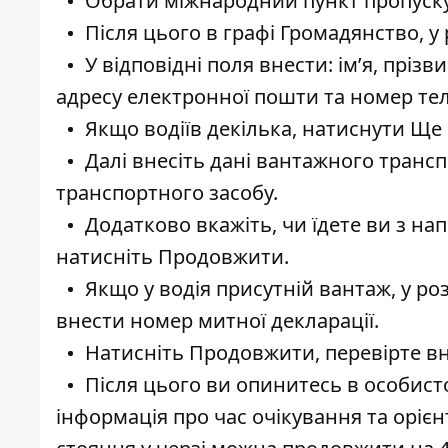
Обрати міжнародний пункт пропуску
Після цього в графі Громадянство, у 
У відповідні поля внести: ім’я, пріз
адресу електронної пошти та номер те
Якщо водіїв декілька, натиснути Ще
Далі внесіть дані вантажного транспо
транспортного засобу.
Додатково вкажіть, чи їдете ви з на
натисніть Продовжити.
Якщо у водія присутній вантаж, у р
внести номер митної декларації.
Натисніть Продовжити, перевірте вне
Після цього ви опинитесь в особистом
інформація про час очікування та оріє