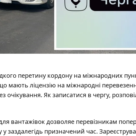
дкого перетину кордону на міжнародних пун
 що мають ліцензію на міжнародні перевезен
ез очікування. Як записатися в чергу, розпові
для вантажівок дозволяе перевізникам попе
у у заздалегідь призначений час. Зареєструва