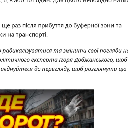
 6, 8 або 10 годин. Для цього необхідно нати
 ще раз після прибуття до буферної зони та
и на транспорті.
радикалізуватися та змінити свої погляди на 
 політичного експерта Ігоря Добжанського, щоб
риєднуйтеся до перегляду, щоб розглянути цю