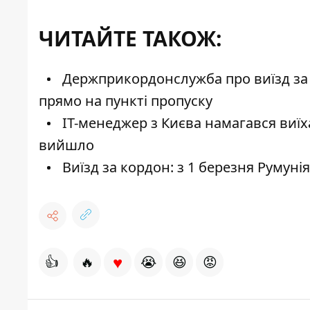
ЧИТАЙТЕ ТАКОЖ:
Держприкордонслужба про виїзд за к
прямо на пункті пропуску
IT-менеджер з Києва намагався виїх
вийшло
Виїзд за кордон: з 1 березня Румунія
♥
👍
🔥
😭
😆
😡