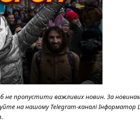
y
об не пропустити важливих новин. За новина
куйте на нашому Telegram-каналі
Інформатор L
т
.