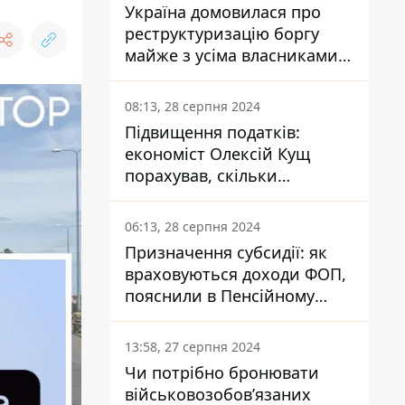
Україна домовилася про
реструктуризацію боргу
майже з усіма власниками
єврооблігацій: що це
означає для країни
08:13, 28 серпня 2024
Підвищення податків:
економіст Олексій Кущ
порахував, скільки
заплатить кожен українець
06:13, 28 серпня 2024
Призначення субсидії: як
враховуються доходи ФОП,
пояснили в Пенсійному
фонді
13:58, 27 серпня 2024
Чи потрібно бронювати
військовозобов’язаних