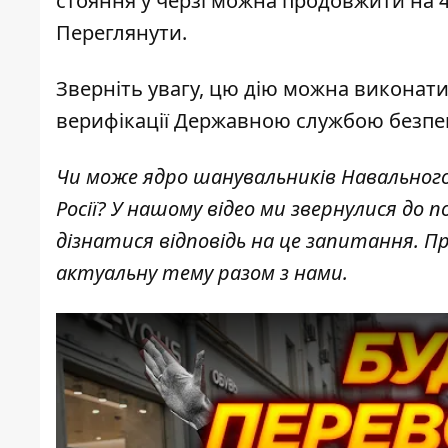
стояння у черзі можна продовжити на 4,
Переглянути.
Зверніть увагу, цю дію можна виконати
верифікації Державною службою безпек
Чи може ядро шанувальників Навального 
Росії? У нашому відео ми звернулися до
дізнатися відповідь на це запитання. П
актуальну тему разом з нами.