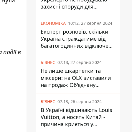
снути
захисні споруди для
енергетики - нардеп
Кучеренко
ЕКОНОМІКА
10:12, 27 серпня 2024
Експерт розповів, скільки
Україна страждатиме від
багатогодинних відключень
події в
світла
БІЗНЕС
07:13, 27 серпня 2024
Не лише шкарпетки та
міксери: на OLX виставили
на продаж Об'єднану
Гірнично-Хімічну Компанію
за багато мільярдів
БІЗНЕС
07:13, 26 серпня 2024
В Україні відшивають Louis
Vuitton, а носять Китай -
причина криється у
податках