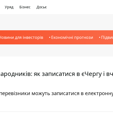
Уряд
Бізнес
Досьє
Новини для інвесторів
Економічні прогнози
Підви
ародників: як записатися в єЧергу і в
 перевізники можуть записатися в електронну