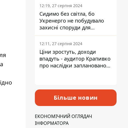
й
12:19, 27 серпня 2024
Сидимо без світла, бо
Укренерго не побудувало
захисні споруди для
енергетики - нардеп
Кучеренко
12:11, 27 серпня 2024
Ціни зростуть, доходи
ля
впадуть - аудитор Крапивко
та
про наслідки запланованого
підвищення податків
ідно
Більше новин
ЕКОНОМІЧНИЙ ОГЛЯДАЧ
ІНФОРМАТОРА