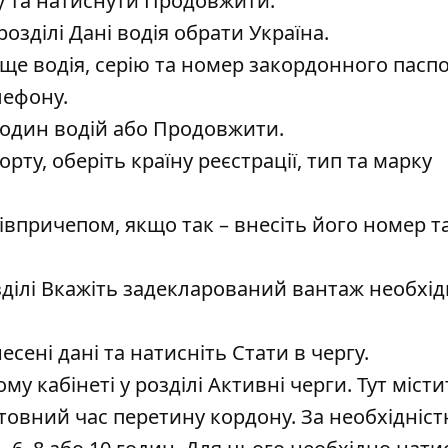
 та натиснути Продовжити.
розділі Дані водія обрати Україна.
вище водія, серію та номер закордонного паспо
лефону.
 один водій або Продовжити.
рту, оберіть країну реєстрації, тип та марку
півпричепом, якщо так – внесіть його номер т
озділі Вкажіть задекларований вантаж необхі
сені дані та натисніть Стати в чергу.
у кабінеті у розділі Активні черги. Тут місти
нтовний час перетину кордону. За необхідніст