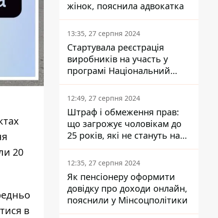
жінок, пояснила адвокатка
13:35, 27 серпня 2024
Стартувала реєстрація
виробників на участь у
програмі Національний
кешбек: як це зробити
через портал Дія
12:49, 27 серпня 2024
Штраф і обмеження прав:
ктах
що загрожує чоловікам до
25 років, які не стануть на
ня
військовий облік
ли 20
12:35, 27 серпня 2024
Як пенсіонеру оформити
довідку про доходи онлайн,
редньо
пояснили у Мінсоцполітики
тися в