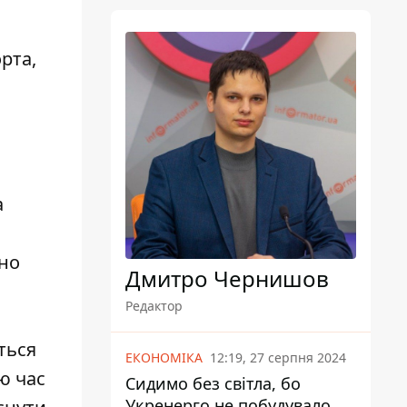
рта,
а
дно
Дмитро Чернишов
Редактор
ться
ЕКОНОМІКА
12:19, 27 серпня 2024
ю час
Сидимо без світла, бо
Укренерго не побудувало