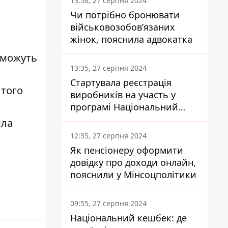
13:58, 27 серпня 2024
Чи потрібно бронювати
військовозобов’язаних
жінок, пояснила адвокатка
 можуть
13:35, 27 серпня 2024
Стартувала реєстрація
 того
виробників на участь у
програмі Національний
кешбек: як це зробити
ила
через портал Дія
12:35, 27 серпня 2024
Як пенсіонеру оформити
довідку про доходи онлайн,
пояснили у Мінсоцполітики
09:55, 27 серпня 2024
Національний кешбек: де