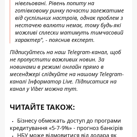
нівельовані. Рівень попиту на
готівковому ринку почасти залежатиме
від суспільних настроїв, однак проблем з
нестачею валюти немає, тому будь-які
можливі сплески матимуть тимчасовий
характер", - пояснив експерт.
Підписуйтесь на наш
Telegram-канал
, щоб
не пропустити важливих новин. За
новинами в режимі онлайн прямо в
месенджері слідкуйте на нашому Telegram-
каналі
Інформатор Live
. Підписатися на
канал у Viber можна
тут
.
ЧИТАЙТЕ ТАКОЖ:
Бізнесу обмежать доступ до програми
кредитування «5-7-9%» - прогноз банкірів
НБУ може відмовитися від долара як