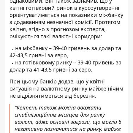
однаковими. Він також зазначив, що у
квітні
готівковий ринок в курсоутворенні
орієнтуватиметься
на показники міжбанку
з додаванням незначної комісії. Протягом
квітня, згідно з прогнозом експерта,
очікуються такі валютні коридори:
на міжбанку – 39-40 гривень за долар та
42-43,5 гривні за євро,
на готівковому ринку – 39-40 гривень за
долар та 41-43,5 гривні за євро.
При цьому банкір додав, що у квітні
ситуація на валютному ринку майже нічим
не відрізнятиметься від березня.
"Квітень також можна вважати
стабілізаційним місяцем для ринку
валют, адже основні загрози, що могли б
негативно позначитися на ринку, майже