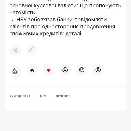
основної курсової валюти: що пропонують
натомість
НБУ зобов’язав банки повідомляти
клієнтів про одностороннє продовження
споживчих кредитів: деталі
♥
🔥
😭
😆
😡
👍
КУРС ДОЛАРА
НБУ
ПРОГНОЗ