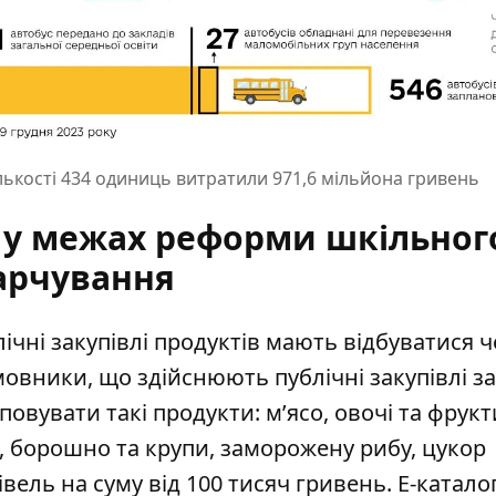
ількості 434 одиниць витратили 971,6 мільйона гривень
в у межах реформи шкільног
арчування
ічні закупівлі продуктів
мають відбуватися че
мовники, що здійснюють публічні закупівлі за
овувати такі продукти: м’ясо, овочі та фрукт
, борошно та крупи, заморожену рибу, цукор
вель на суму від 100 тисяч гривень. Е-катало