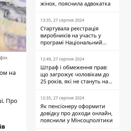
жінок, пояснила адвокатка
13:35, 27 серпня 2024
Стартувала реєстрація
виробників на участь у
програмі Національний
кешбек: як це зробити
через портал Дія
нфін
12:49, 27 серпня 2024
Штраф і обмеження прав:
ном на
що загрожує чоловікам до
25 років, які не стануть на
військовий облік
12:35, 27 серпня 2024
і. Про
Як пенсіонеру оформити
довідку про доходи онлайн,
пояснили у Мінсоцполітики
ів