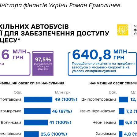
ністра фінансів Укрїни Роман Єрмоличев.