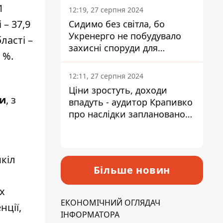
1
12:19, 27 серпня 2024
 – 37,9
Сидимо без світла, бо
Укренерго не побудувало
ласті –
захисні споруди для
 %.
енергетики - нардеп
Кучеренко
12:11, 27 серпня 2024
Ціни зростуть, доходи
си
, з
впадуть - аудитор Крапивко
про наслідки запланованого
підвищення податків
кіл
Більше новин
х
ЕКОНОМІЧНИЙ ОГЛЯДАЧ
нції,
ІНФОРМАТОРА