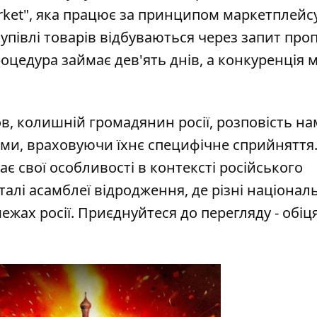
rket", яка працює за принципом маркетплейс
упівлі товарів відбуваються
через запит проп
роцедура займає дев'ять днів, а конкуренція
в, колишній громадянин росії, розповість на
нами, враховуючи їхнє специфічне сприйняття
ає свої особливості в контексті російського
алі асамблеї відродження, де різні націонал
ежах росії. Приєднуйтеся до перегляду - обіц