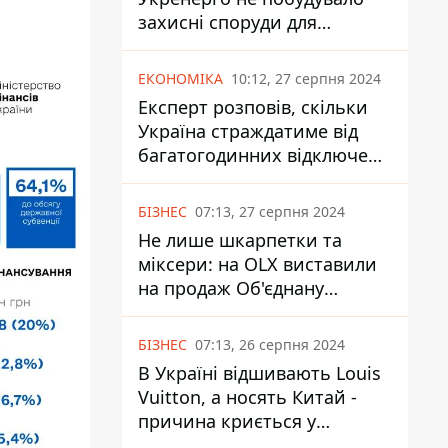
захисні споруди для
енергетики - нардеп
Кучеренко
ЕКОНОМІКА
10:12, 27 серпня 2024
Експерт розповів, скільки
Україна страждатиме від
багатогодинних відключень
світла
БІЗНЕС
07:13, 27 серпня 2024
Не лише шкарпетки та
міксери: на OLX виставили
на продаж Об'єднану
Гірнично-Хімічну Компанію
за багато мільярдів
БІЗНЕС
07:13, 26 серпня 2024
В Україні відшивають Louis
Vuitton, а носять Китай -
причина криється у
податках