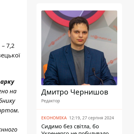
– 7,2
вецької
парку
Дмитро Чернишов
ено на
обнику
Редактор
ортом.
ЕКОНОМІКА
12:19, 27 серпня 2024
Сидимо без світла, бо
єнного
Укренерго не побудувало