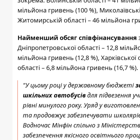
зокрема: Волинській області – 41 мільйо
мільйона гривень (100 %), Миколаївській
Житомирській області – 46 мільйона гри
Найменший обсяг співфінансування
Дніпропетровської області – 12,8 мільйо
мільйона гривень (12,8 %), Харківської 
області – 6,8 мільйона гривень (16,7 %).
"У цьому році у державному бюджеті
з
шкільних автобусів
для підвезення уч
рівні минулого року. Уряд у виготовле
та продовжує забезпечувати школярі
Водночас Мінфін спільно з Міністерст
забезпечення якісного освітнього проц