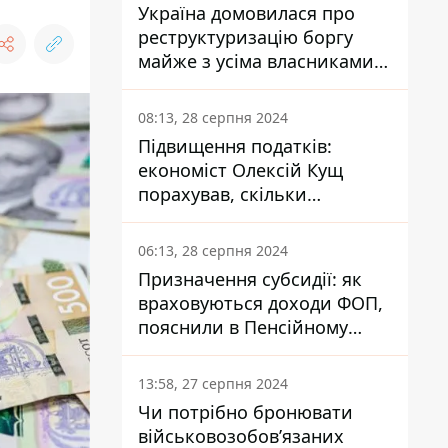
Україна домовилася про
реструктуризацію боргу
майже з усіма власниками
єврооблігацій: що це
означає для країни
08:13, 28 серпня 2024
Підвищення податків:
економіст Олексій Кущ
порахував, скільки
заплатить кожен українець
06:13, 28 серпня 2024
Призначення субсидії: як
враховуються доходи ФОП,
пояснили в Пенсійному
фонді
13:58, 27 серпня 2024
Чи потрібно бронювати
військовозобов’язаних