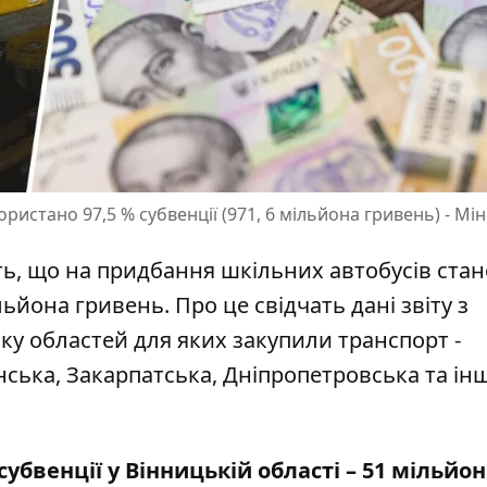
ристано 97,5 % субвенції (971, 6 мільйона гривень) - Мі
ють, що на придбання шкільних автобусів ста
ьйона гривень. Про це свідчать дані звіту з
ліку областей для яких закупили транспорт -
нська, Закарпатська, Дніпропетровська та інш
субвенції
у Вінницькій області – 51 мільйон