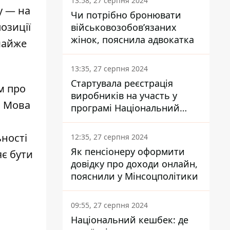
13:58, 27 серпня 2024
у — на
Чи потрібно бронювати
озиції
військовозобов’язаних
жінок, пояснила адвокатка
 майже
13:35, 27 серпня 2024
Стартувала реєстрація
м про
виробників на участь у
. Мова
програмі Національний
кешбек: як це зробити
через портал Дія
ьності
12:35, 27 серпня 2024
Як пенсіонеру оформити
яє бути
довідку про доходи онлайн,
пояснили у Мінсоцполітики
09:55, 27 серпня 2024
Національний кешбек: де