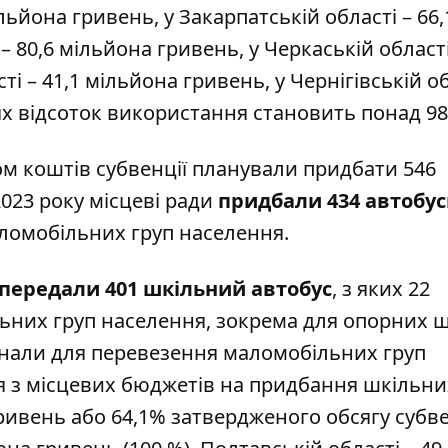
ільйона гривень, у Закарпатській області – 66,
– 80,6 мільйона гривень, у Черкаській області
і – 41,1 мільйона гривень, у Чернігівській об
ях відсоток використання становить понад 98
ом коштів субвенції планували придбати 546
023 року місцеві ради
придбали 434 автобу
ломобільних груп населення.
передали 401 шкільний автобус
, з яких 22
них груп населення, зокрема для опорних ш
аднали для перевезення маломобільних груп
я з місцевих бюджетів на придбання шкільни
ривень або 64,1% затвердженого обсягу субве