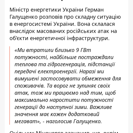
Міністр енергетики України Герман
Галущенко розповів про
складну ситуацію
в енергосистемі
України. Вона склалася
внаслідок масованих російських атак на
об’єкти енергетичної інфраструктури.
«Ми втратили близько 9 ГВт
потужності, найбільше постраждали
теплова та гідрогенерація, підстанції
передачі електроенергії. Наразі ми
вимушені застосовувати обмеження для
споживачів. Та ворог не зупиняє своїх
атак, тож ми працюємо над тим, щоб
максимально наростити потужності
генерації до наступної зими. Важливе
значення має кожен додатковий
мегават», - наголосив Галущенко.
Очільник Міненерго зазначив, що, окрім