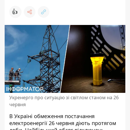
👍
Укренерго про ситуацію зі світлом станом на 26
червня
В Україні обмеження постачання
електроенергії 26 червня діють протягом
доби. Найбільший
обсяг відключень