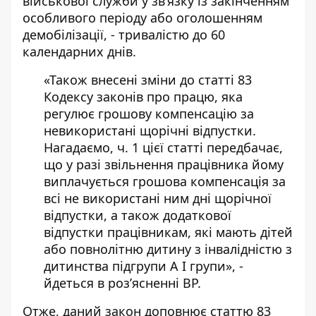
військової служби у зв’язку із закінченням
особливого періоду або оголошенням
демобілізації, - тривалістю до 60
календарних днів.
«Також внесені зміни до статті 83
Кодексу законів про працю, яка
регулює грошову компенсацію за
невикористані щорічні відпустки.
Нагадаємо, ч. 1 цієї статті передбачає,
що у разі звільнення працівника йому
виплачується грошова компенсація за
всі не використані ним дні щорічної
відпустки, а також додаткової
відпустки працівникам, які мають дітей
або повнолітню дитину з інвалідністю з
дитинства підгрупи А I групи», -
йдеться в роз’ясненні ВР.
Отже, даний закон доповнює статтю 83