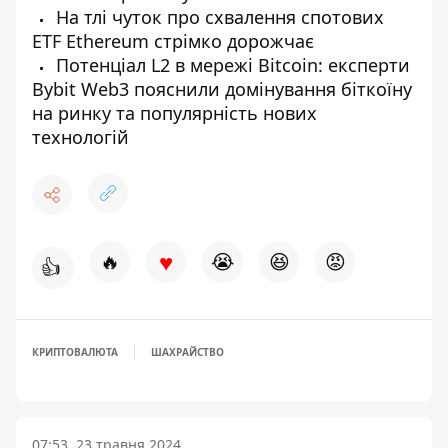
На тлі чуток про схвалення спотових
ETF Ethereum стрімко дорожчає
Потенціал L2 в мережі Bitcoin: експерти
Bybit Web3 пояснили домінування біткоїну
на ринку та популярність нових
технологій
♥
🔥
😭
😆
😡
👍
КРИПТОВАЛЮТА
ШАХРАЙСТВО
07:53, 23 травня 2024