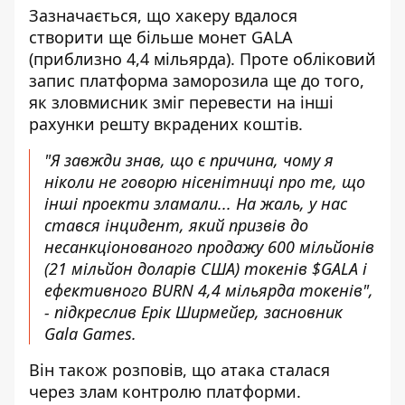
Зазначається, що хакеру вдалося
створити ще більше монет GALA
(приблизно 4,4 мільярда). Проте обліковий
запис платформа заморозила ще до того,
як зловмисник зміг перевести на інші
рахунки решту вкрадених коштів.
"Я завжди знав, що є причина, чому я
ніколи не говорю нісенітниці про те, що
інші проекти зламали... На жаль, у нас
стався інцидент, який призвів до
несанкціонованого продажу 600 мільйонів
(21 мільйон доларів США) токенів $GALA і
ефективного BURN 4,4 мільярда токенів",
- підкреслив Ерік Ширмейер, засновник
Gala Games.
Він також розповів, що атака сталася
через злам контролю платформи.