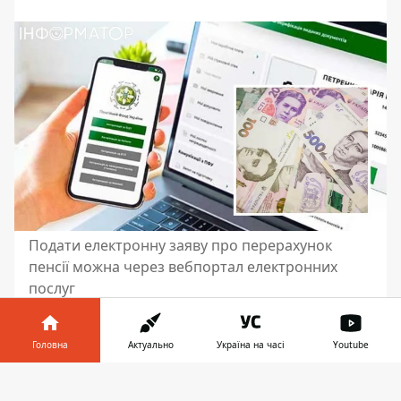
Подати електронну заяву про перерахунок
пенсії можна через вебпортал електронних
послуг
В головному управлінні Пенсійного фонду
України в Донецькій області пояснили, як
Головна
Актуально
Україна на часі
Youtube
подати заяву
на перерахунок пенсії
через
Інформатор у
вебпортал ПФУ. Про це пише Sud.ua.
Завантажити