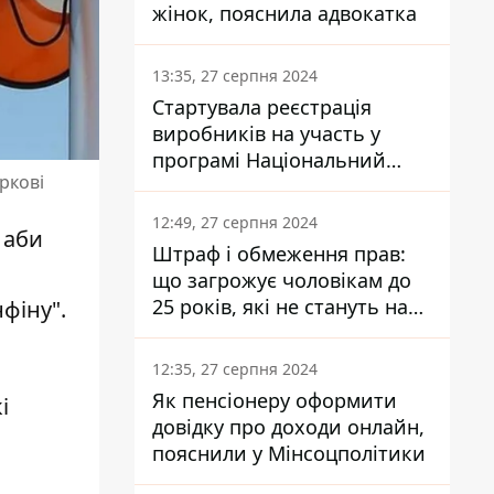
жінок, пояснила адвокатка
13:35, 27 серпня 2024
Стартувала реєстрація
виробників на участь у
програмі Національний
ркові
кешбек: як це зробити
через портал Дія
12:49, 27 серпня 2024
 аби
Штраф і обмеження прав:
що загрожує чоловікам до
25 років, які не стануть на
фіну".
військовий облік
12:35, 27 серпня 2024
Як пенсіонеру оформити
і
довідку про доходи онлайн,
пояснили у Мінсоцполітики