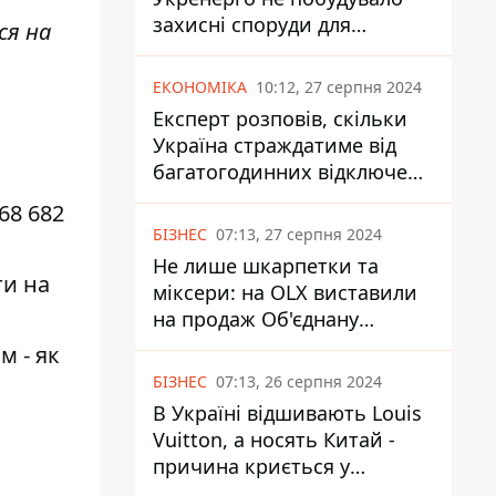
захисні споруди для
ся на
енергетики - нардеп
Кучеренко
ЕКОНОМІКА
10:12, 27 серпня 2024
Експерт розповів, скільки
Україна страждатиме від
багатогодинних відключень
світла
68 682
БІЗНЕС
07:13, 27 серпня 2024
Не лише шкарпетки та
ти на
міксери: на OLX виставили
на продаж Об'єднану
Гірнично-Хімічну Компанію
м - як
за багато мільярдів
БІЗНЕС
07:13, 26 серпня 2024
В Україні відшивають Louis
Vuitton, а носять Китай -
причина криється у
податках