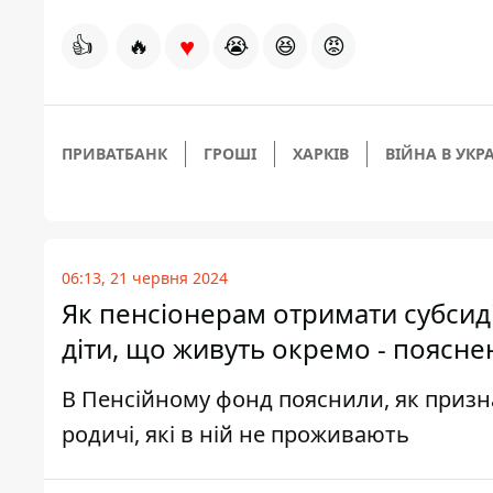
♥
👍
🔥
😭
😆
😡
ПРИВАТБАНК
ГРОШІ
ХАРКІВ
ВІЙНА В УКРА
06:13, 21 червня 2024
Як пенсіонерам отримати субсиді
діти, що живуть окремо - поясн
В Пенсійному фонд пояснили, як призна
родичі, які в ній не проживають