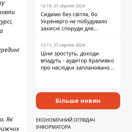
жу
12:19, 27 серпня 2024
товпи
Сидимо без світла, бо
урсі,
Укренерго не побудувало
захисні споруди для
а
енергетики - нардеп
Кучеренко
12:11, 27 серпня 2024
ередині
Ціни зростуть, доходи
впадуть - аудитор Крапивко
про наслідки запланованого
підвищення податків
Більше новин
о. Як
ЕКОНОМІЧНИЙ ОГЛЯДАЧ
ІНФОРМАТОРА
ближчих