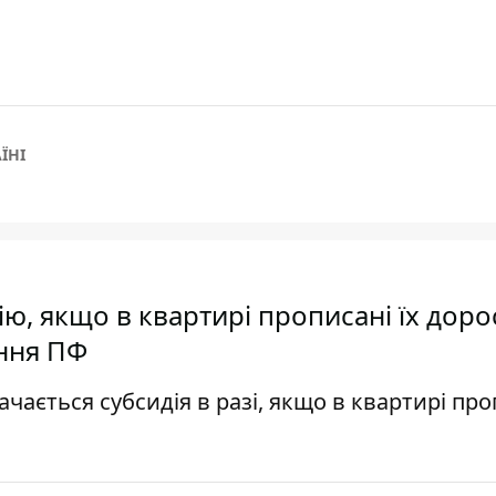
ЇНІ
ю, якщо в квартирі прописані їх доро
ення ПФ
чається субсидія в разі, якщо в квартирі про