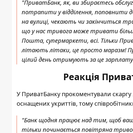
"ПриватБанк, як, ви збираєтесь обслуг
потрапити у відділення, поповнити д
на вулиці, чекають чи закінчиться триво
що у нас тривога може тривати більш
Пошта, супермаркети, всі. Тільки Прив
літають літаки, це просто маразм! Пр
цілий день отримують за це зарплату"
Реакція Прива
У ПриватБанку прокоментували скаргу ж
оснащених укриттів, тому співробітник
"Банк щодня працює над тим, щоб ваше 
тільки починається повітряна триво