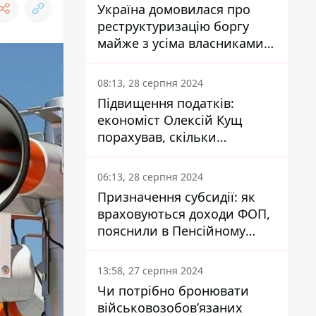
Україна домовилася про
реструктуризацію боргу
майже з усіма власниками
єврооблігацій: що це
означає для країни
08:13, 28 серпня 2024
Підвищення податків:
економіст Олексій Кущ
порахував, скільки
заплатить кожен українець
06:13, 28 серпня 2024
Призначення субсидії: як
враховуються доходи ФОП,
пояснили в Пенсійному
фонді
13:58, 27 серпня 2024
Чи потрібно бронювати
військовозобов’язаних