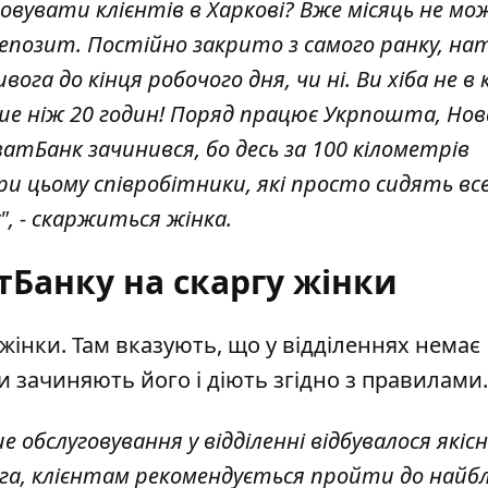
овувати клієнтів в Харкові? Вже місяць не мо
епозит. Постійно закрито з самого ранку, на
га до кінця робочого дня, чи ні. Ви хіба не в к
е ніж 20 годин! Поряд працює Укрпошта, Нов
атБанк зачинився, бо десь за 100 кілометрів
и цьому співробітники, які просто сидять вс
, - скаржиться жінка.
тБанку на скаргу жінки
інки. Там вказують, що у відділеннях немає
и зачиняють його і діють згідно з правилами.
обслуговування у відділенні відбувалося якісн
га, клієнтам рекомендується пройти до най