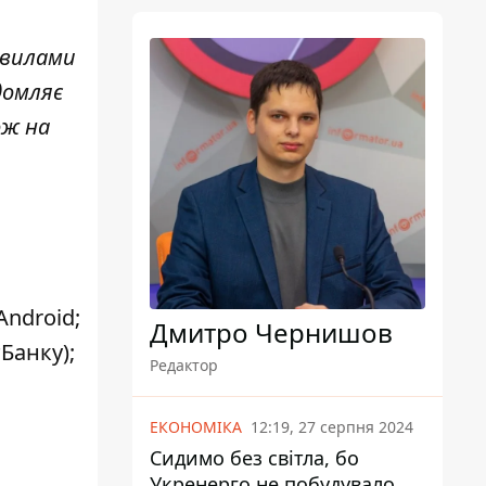
авилами
домляє
ож на
Android;
Дмитро Чернишов
Банку);
Редактор
ЕКОНОМІКА
12:19, 27 серпня 2024
Сидимо без світла, бо
Укренерго не побудувало