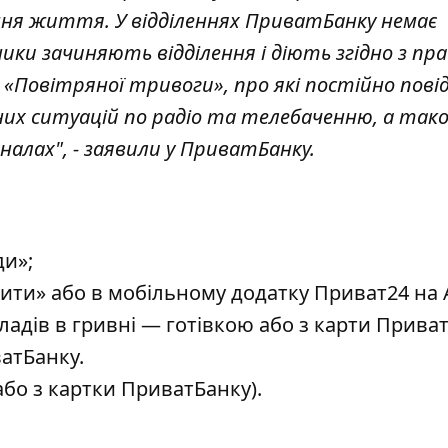
ня життя. У відділеннях ПриватБанку немає
ки зачиняють відділення і діють згідно з пр
 «Повітряної тривоги», про які постійно пові
них ситуацій по радіо та телебаченню, а так
налах", - заявили у ПриватБанку.
ди»;
зити» або в мобільному додатку Приват24 на 
адів в гривні — готівкою або з карти Приват
атБанку.
або з картки ПриватБанку).