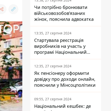
13:58, 27 серпня 2024
Чи потрібно бронювати
військовозобов’язаних
жінок, пояснила адвокатка
13:35, 27 серпня 2024
Стартувала реєстрація
виробників на участь у
програмі Національний
кешбек: як це зробити
через портал Дія
12:35, 27 серпня 2024
Як пенсіонеру оформити
довідку про доходи онлайн,
пояснили у Мінсоцполітики
09:55, 27 серпня 2024
Національний кешбек: де