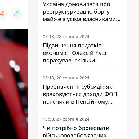
Україна домовилася про
реструктуризацію боргу
майже з усіма власниками
єврооблігацій: що це
означає для країни
08:13, 28 серпня 2024
Підвищення податків:
економіст Олексій Кущ
порахував, скільки
заплатить кожен українець
06:13, 28 серпня 2024
Призначення субсидії: як
враховуються доходи ФОП,
пояснили в Пенсійному
фонді
13:58, 27 серпня 2024
Чи потрібно бронювати
військовозобов’язаних