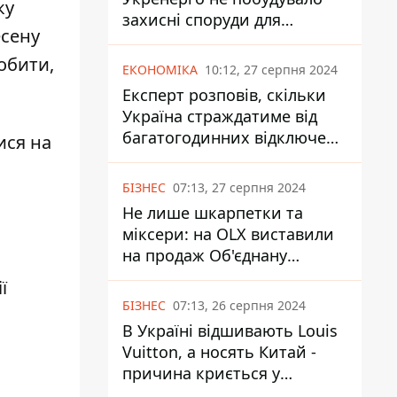
ку
захисні споруди для
сену
енергетики - нардеп
Кучеренко
робити,
ЕКОНОМІКА
10:12, 27 серпня 2024
Експерт розповів, скільки
Україна страждатиме від
багатогодинних відключень
ися на
світла
БІЗНЕС
07:13, 27 серпня 2024
Не лише шкарпетки та
міксери: на OLX виставили
на продаж Об'єднану
Гірнично-Хімічну Компанію
ї
за багато мільярдів
БІЗНЕС
07:13, 26 серпня 2024
В Україні відшивають Louis
Vuitton, а носять Китай -
причина криється у
податках