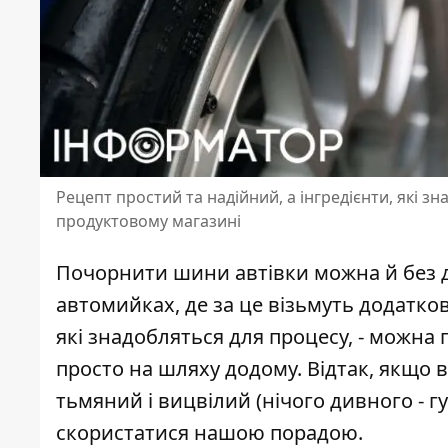
Рецепт простий та надійний, а інгредієнти, які з
продуктовому магазині
Почорнити шини автівки можна й без дор
автомийках, де за це візьмуть додатков
які знадобляться для процесу, - можна
просто на шляху додому. Відтак, якщо ви
тьмяний і вицвілий (нічого дивного - г
скористатися нашою порадою.