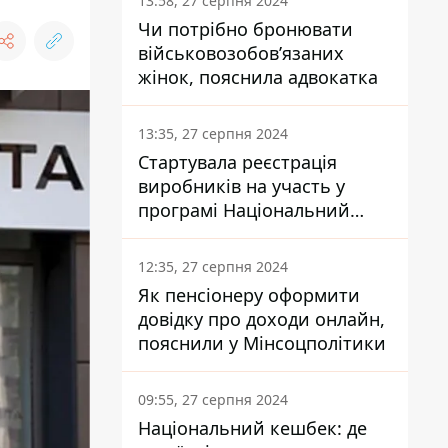
13:58, 27 серпня 2024
Чи потрібно бронювати
військовозобов’язаних
жінок, пояснила адвокатка
13:35, 27 серпня 2024
Стартувала реєстрація
виробників на участь у
програмі Національний
кешбек: як це зробити
через портал Дія
12:35, 27 серпня 2024
Як пенсіонеру оформити
довідку про доходи онлайн,
пояснили у Мінсоцполітики
09:55, 27 серпня 2024
Національний кешбек: де