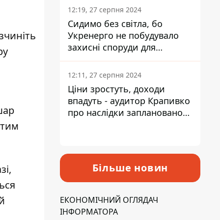
12:19, 27 серпня 2024
Сидимо без світла, бо
озчиніть
Укренерго не побудувало
захисні споруди для
ру
енергетики - нардеп
Кучеренко
12:11, 27 серпня 2024
Ціни зростуть, доходи
впадуть - аудитор Крапивко
шар
про наслідки запланованого
підвищення податків
 тим
Більше новин
зі,
ься
й
ЕКОНОМІЧНИЙ ОГЛЯДАЧ
ІНФОРМАТОРА