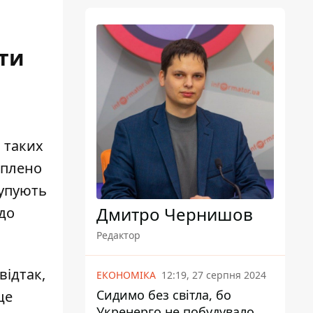
ати
і таких
іплено
купують
Дмитро Чернишов
 до
Редактор
відтак,
ЕКОНОМІКА
12:19, 27 серпня 2024
Сидимо без світла, бо
це
Укренерго не побудувало