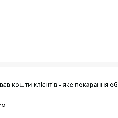
в кошти клієнтів - яке покарання о
им