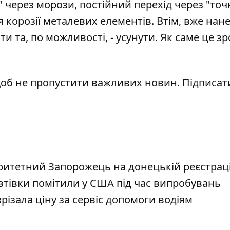
через морози, постійний перехід через "точ
я корозії металевих елементів. Втім,
вже нане
и та, по можливості, - усунути
. Як саме це з
щоб не пропустити важливих новин. Підписат
аритетний Запорожець на донецькій реєстраці
автівки помітили у США під час випробувань
зрізала ціну за сервіс допомоги водіям