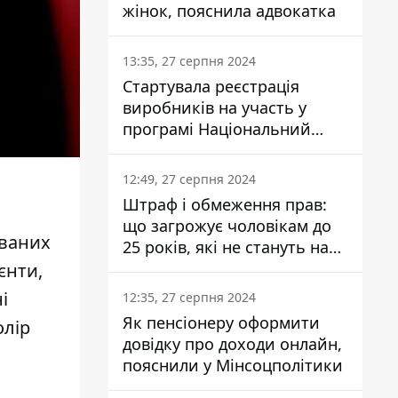
жінок, пояснила адвокатка
13:35, 27 серпня 2024
Стартувала реєстрація
виробників на участь у
програмі Національний
кешбек: як це зробити
через портал Дія
12:49, 27 серпня 2024
Штраф і обмеження прав:
що загрожує чоловікам до
ованих
25 років, які не стануть на
військовий облік
ієнти,
і
12:35, 27 серпня 2024
Як пенсіонеру оформити
олір
довідку про доходи онлайн,
пояснили у Мінсоцполітики