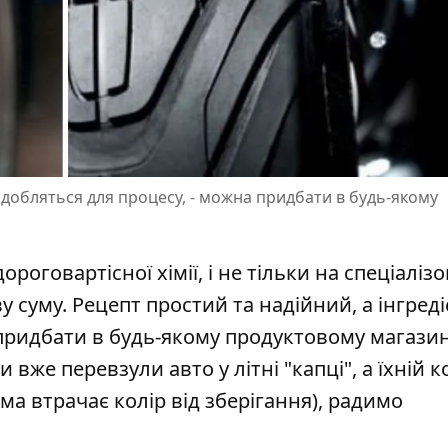
надобляться для процесу, - можна придбати в будь-якому
оговартісної хімії, і не тільки на спеціаліз
у суму.
Рецепт простий та надійний
, а інгред
 придбати в будь-якому продуктовому магазин
 вже перевзули авто у літні "капці", а їхній к
ума втрачає колір від зберігання), радимо