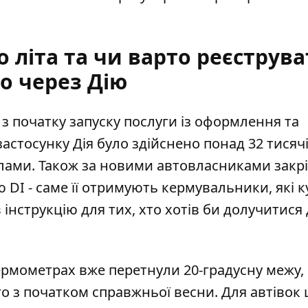
о літа та чи варто реєструв
о через Дію
з початку запуску
послуги із оформлення та
застосунку Ді
я було здійснено понад 32 тисяч
клами. Також за новими автовласниками закр
ю DІ - саме її отримують кермувальники, які 
інструкцію для тих, хто хотів би долучитися
рмометрах вже перетнули 20-градусну межу, 
 з початком справжньої весни. Для автівок 