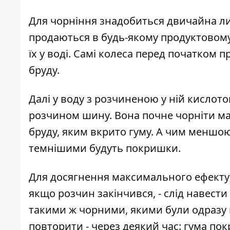
Для чорніння знадобиться двичайна ли
продаються в будь-якому продуктовому 
їх у воді. Самі колеса перед початком
бруду.
Далі у воду з розчиненою у ній кислото
розчином шину. Вона почне чорніти ма
бруду, яким вкрито гуму. А чим меншою
темнішими будуть покришки.
Для досягнення максимального ефекту мо
якщо розчин закінчився, - слід навест
такими ж чорними, якими були одразу п
повторити - через деякий час: гума по