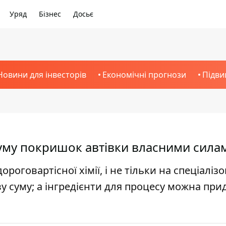
Уряд
Бізнес
Досьє
Новини для інвесторів
Економічні прогнози
Підви
уму покришок автівки власними сила
оговартісної хімії, і не тільки на спеціаліз
у суму; а інгредієнти для процесу можна при