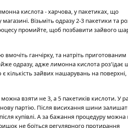
монна кислота - харчова, у пакетиках, що
магазині. Візьміть одразу 2-3 пакетики та р
 процесу промийте, щоб позбавити зайвого ша
ю вмочіть ганчірку, та натріть приготованим
йже одразу, адже лимонна кислота роз'їдає 
 є кількість зайвих нашарувань на поверхні,
жна взяти не 3, а 5 пакетиків кислоти. У ра
и нову партію. Після висихання шини залишат
ісля купівлі. А за бажання процедуру можна 
кришок не боїться регулярного протирання