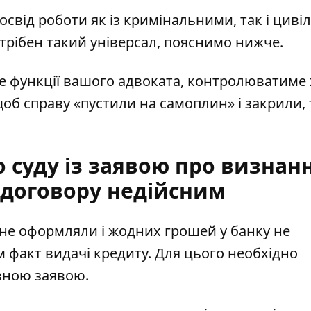
освід роботи як із кримінальними, так і циві
рібен такий універсал, пояснимо нижче.
е функції вашого адвоката, контролюватиме 
 щоб справу «пустили на самоплин» і закрили, т
о суду із заявою про визнан
 договору недійсним
 не оформляли і жодних грошей у банку не
 факт видачі кредиту. Для цього необхідно
овною заявою.