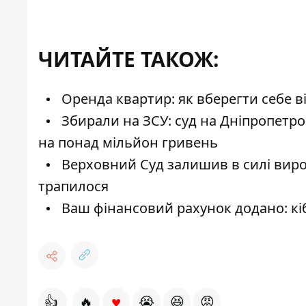
ЧИТАЙТЕ ТАКОЖ:
Оренда квартир: як вберегти себе в
Збирали на ЗСУ: суд на Дніпропетр
на понад мільйон гривень
Верховний Суд залишив в силі вирок 
трапилося
Ваш фінансовий рахунок додано: кі
♥
👍
🔥
😭
😆
😡