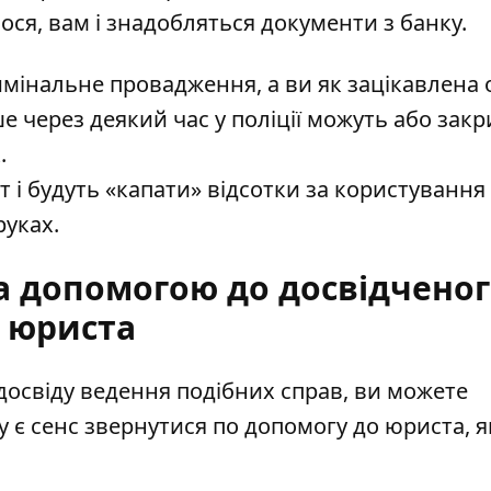
алося, вам і знадобляться документи з банку.
мінальне провадження, а ви як зацікавлена 
е через деякий час у поліції можуть або зак
.
ит і будуть «капати» відсотки за користування
руках.
за допомогою до досвідчено
юриста
досвіду ведення подібних справ, ви можете
у є сенс звернутися по допомогу до юриста, 