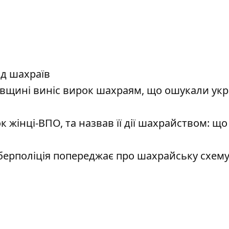
ід шахраїв
овщині виніс вирок шахраям, що ошукали укр
жінці-ВПО, та назвав її дії шахрайством: що
берполіція попереджає про шахрайську схем