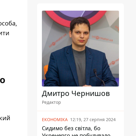
особа,
рити
го
Дмитро Чернишов
Редактор
який
ЕКОНОМІКА
12:19, 27 серпня 2024
Сидимо без світла, бо
Укренерго не побудувало