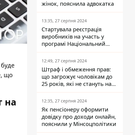
жінок, пояснила адвокатка
13:35, 27 серпня 2024
Стартувала реєстрація
виробників на участь у
програмі Національний
кешбек: як це зробити
через портал Дія
12:49, 27 серпня 2024
 буде
Штраф і обмеження прав:
, що
що загрожує чоловікам до
25 років, які не стануть на
військовий облік
т на
12:35, 27 серпня 2024
Як пенсіонеру оформити
довідку про доходи онлайн,
пояснили у Мінсоцполітики