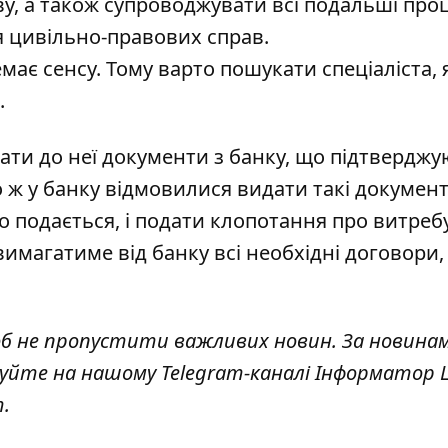
у, а також супроводжувати всі подальші проц
я цивільно-правових справ.
має сенсу. Тому варто пошукати спеціаліста,
.
дати до неї документи з банку, що підтвердж
ж у банку відмовилися видати такі документ
що подається, і подати клопотання про витре
вимагатиме від банку всі необхідні договори,
об не пропустити важливих новин. За новина
куйте на нашому Telegram-каналі
Інформатор L
т
.