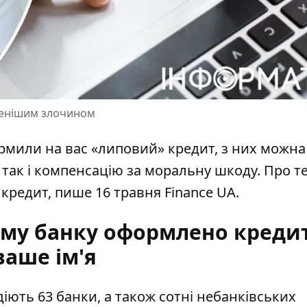
ренішим злочином
рмили на вас «липовий» кредит, з них можна
так і
компенсацію за моральну шкоду.
Про те
кредит, пише 16 травня Finance UA.
кому банку оформлено креди
ваше ім'я
діють 63 банки, а також сотні небанківських