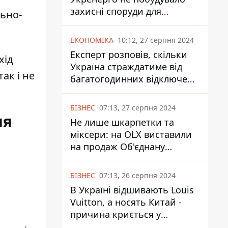
захисні споруди для
льно-
енергетики - нардеп
Кучеренко
ЕКОНОМІКА
10:12, 27 серпня 2024
Експерт розповів, скільки
хід
Україна страждатиме від
ак і не
багатогодинних відключень
світла
БІЗНЕС
07:13, 27 серпня 2024
ня
Не лише шкарпетки та
міксери: на OLX виставили
на продаж Об'єднану
Гірнично-Хімічну Компанію
за багато мільярдів
БІЗНЕС
07:13, 26 серпня 2024
В Україні відшивають Louis
Vuitton, а носять Китай -
причина криється у
податках