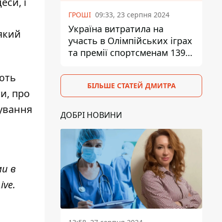
еси, і
ГРОШІ
09:33, 23 серпня 2024
Україна витратила на
 який
участь в Олімпійських іграх
та премії спортсменам 139,6
млн грн
ують
БІЛЬШЕ СТАТЕЙ ДМИТРА
и, про
бування
ДОБРІ НОВИНИ
ми в
ive
.