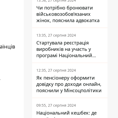
13:58, 27 серпня 2024
Чи потрібно бронювати
військовозобов’язаних
жінок, пояснила адвокатка
13:35, 27 серпня 2024
Стартувала реєстрація
аїнців
виробників на участь у
програмі Національний
кешбек: як це зробити
через портал Дія
12:35, 27 серпня 2024
Як пенсіонеру оформити
у
довідку про доходи онлайн,
пояснили у Мінсоцполітики
09:55, 27 серпня 2024
Національний кешбек: де