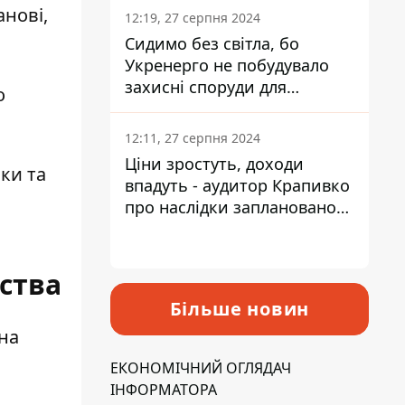
анові,
12:19, 27 серпня 2024
Сидимо без світла, бо
Укренерго не побудувало
захисні споруди для
о
енергетики - нардеп
Кучеренко
12:11, 27 серпня 2024
Ціни зростуть, доходи
ски та
впадуть - аудитор Крапивко
про наслідки запланованого
підвищення податків
ства
Більше новин
 на
ЕКОНОМІЧНИЙ ОГЛЯДАЧ
ІНФОРМАТОРА