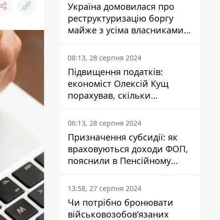
Україна домовилася про
реструктуризацію боргу
майже з усіма власниками
єврооблігацій: що це
означає для країни
08:13, 28 серпня 2024
Підвищення податків:
економіст Олексій Кущ
порахував, скільки
заплатить кожен українець
06:13, 28 серпня 2024
Призначення субсидії: як
враховуються доходи ФОП,
пояснили в Пенсійному
фонді
13:58, 27 серпня 2024
Чи потрібно бронювати
військовозобов’язаних