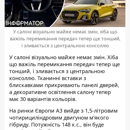
У салоні візуально майже немає змін, хіба що
важіль перемикання передач тепер ще тонший,
і зливається з центральною консоллю
У салоні візуально майже немає змін. Хіба
що важіль перемикання передач тепер ще
тонший, і зливається з центральною
консоллю. Тканинні вставки з
блискавками прикривають панелі дверей,
а декоративне освітлення салону тепер
має 30 варіантів кольорів.
На ринки Європи А3 вийде з 1,5-літровим
чотирициліндровим двигуном м'якого
гібриду. Потужність 148 к.с., він буде