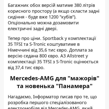
Багажник обох версій матиме 380 літрів
корисного простору (а якщо скласти задні
сидіння - буде вже 1200 "кубів").
Опціонально можна дозамовити
електричні задні двері.
Тепер про ціни. Sportback у комплектації
35 TFSI та S-Tronic коштуватиме в
Німеччині від 35,6 тис євро. Доплата за
версію седана 800 євро. A3 Allstreet у
комплектації 35 TFSI з S-Tronic оцінюється
від 37,4 тис євро.
Mercedes-AMG для "мажорів"
та новенька "Панамера"
Нагадаємо, Інформатор писав про те, що
розробка першого спеціалізованого
електромобіля від Mercedes-AMG
, який