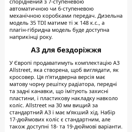
споріднений з 7-ступеневою
автоматичною чи 6-ступеневою
механічною коробками передач. Дизельна
модель 35 TDI матиме ті ж 148 к.с., а
плагін-гібридна модель буде доступна
наприкінці року.
А3 для бездоріжжя
У Європі продаватимуть комплектацію A3
Allstreet, яка створена, щоб виглядати, як
кросовер. Ця п’ятидверна версія має
матову чорну решітку радіатора, передні
та задні канавки, що імітують захисні
пластини, і пластикову накладку навколо
коліс. Allstreet на 30 мм вищий за
стандартний A3 і має м’якший хід. Набір
17-дюймових коліс є стандартним, але
також доступні 18- та 19-дюймові варіанти.