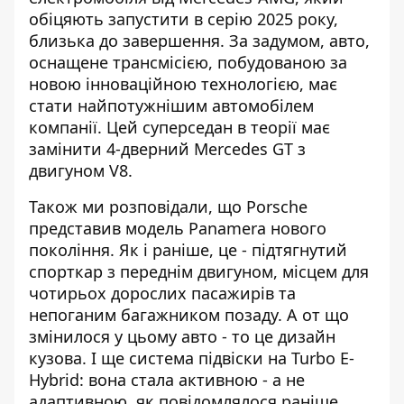
обіцяють запустити в серію 2025 року,
близька до завершення. За задумом, авто,
оснащене трансмісією, побудованою за
новою інноваційною технологією, має
стати найпотужнішим автомобілем
компанії. Цей суперседан в теорії має
замінити 4-дверний Mercedes GT з
двигуном V8.
Також ми розповідали, що
Porsche
представив модель Panamera нового
покоління
. Як і раніше, це - підтягнутий
спорткар з переднім двигуном, місцем для
чотирьох дорослих пасажирів та
непоганим багажником позаду. А от що
змінилося у цьому авто - то це дизайн
кузова. І ще система підвіски на Turbo E-
Hybrid: вона стала активною - а не
адаптивною, як повідомлялося раніше.