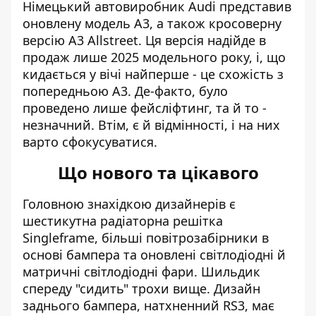
Німецький автовиробник Audi представив
оновлену модель A3, а також кросоверну
версію A3 Allstreet. Ця версія
надійде в
продаж
лише 2025 модельного року, і, що
кидається у вічі найперше - це схожість з
попередньою А3. Де-факто, було
проведено лише фейсліфтинг, та й то -
незначний. Втім, є й відмінності, і на них
варто сфокусуватися.
Що нового та цікавого
Головною знахідкою дизайнерів є
шестикутна радіаторна решітка
Singleframe, більші повітрозабірники в
основі бампера та оновлені світлодіодні й
матричні світлодіодні фари. Шильдик
спереду "сидить" трохи вище. Дизайн
заднього бампера, натхненний RS3, має