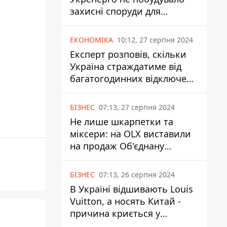
захисні споруди для
енергетики - нардеп
Кучеренко
ЕКОНОМІКА
10:12, 27 серпня 2024
Експерт розповів, скільки
Україна страждатиме від
багатогодинних відключень
світла
БІЗНЕС
07:13, 27 серпня 2024
Не лише шкарпетки та
міксери: на OLX виставили
на продаж Об'єднану
Гірнично-Хімічну Компанію
за багато мільярдів
БІЗНЕС
07:13, 26 серпня 2024
В Україні відшивають Louis
Vuitton, а носять Китай -
причина криється у
податках