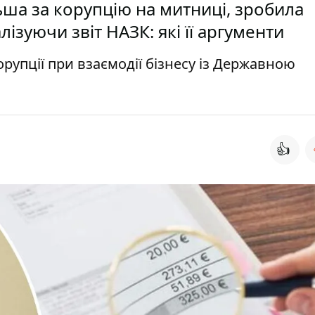
льша за корупцію на митниці, зробила
ізуючи звіт НАЗК: які її аргументи
рупції при взаємодії бізнесу із Державною
👍