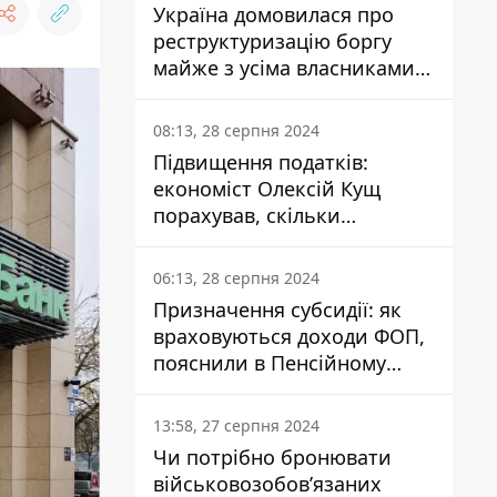
Україна домовилася про
реструктуризацію боргу
майже з усіма власниками
єврооблігацій: що це
означає для країни
08:13, 28 серпня 2024
Підвищення податків:
економіст Олексій Кущ
порахував, скільки
заплатить кожен українець
06:13, 28 серпня 2024
Призначення субсидії: як
враховуються доходи ФОП,
пояснили в Пенсійному
фонді
13:58, 27 серпня 2024
Чи потрібно бронювати
військовозобов’язаних