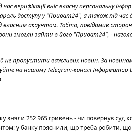
 час верифікації вніс власну персональну інфо
ароль доступу у "Приват24", а також під час 
ід власним акаунтом. Тобто, повідомив сторо
вони змогли зайти в його "Приват24", - нагол
об не пропустити важливих новин. За новина
куйте на нашому Telegram-каналі
Інформатор L
т
.
ку зняли 252 965 гривень - чи повернув суд 
нтом: у банку пояснили, що треба робити, що