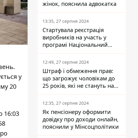
жінок, пояснила адвокатка
13:35, 27 серпня 2024
Стартувала реєстрація
виробників на участь у
програмі Національний
кешбек: як це зробити
через портал Дія
12:49, 27 серпня 2024
вень.
Штраф і обмеження прав:
ється у
що загрожує чоловікам до
25 років, які не стануть на
ому 20
військовий облік
12:35, 27 серпня 2024
Як пенсіонеру оформити
о 16:03
довідку про доходи онлайн,
58
пояснили у Мінсоцполітики
про