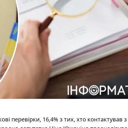
ові перевірки, 16,4% з тих, хто контактував з