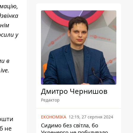
рмацію,
дзвінка
ннім
осили у
ми в
ive
.
Дмитро Чернишов
Редактор
ЕКОНОМІКА
12:19, 27 серпня 2024
кошти
Сидимо без світла, бо
б не
Укренерго не побудувало