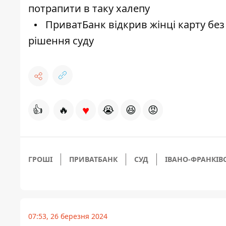
потрапити в таку халепу
ПриватБанк відкрив жінці карту без ї
рішення суду
♥
👍
🔥
😭
😆
😡
ГРОШІ
ПРИВАТБАНК
СУД
ІВАНО-ФРАНКІВ
07:53, 26 березня 2024