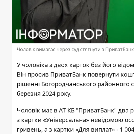
Чоловік вимагає через суд стягнути з ПриватБанку
У чоловіка з двох карток без його відо
Він просив ПриватБанк повернути кошти
рішенні Богородчанського районного су
березня 2024 року.
Чоловік має в АТ КБ "ПриватБанк" два ра
з картки «Універсальна» невідомою о
гривень, а з картки «Для виплат» - 1 00