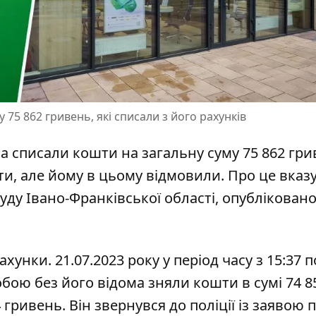
 75 862 гривень, які списали з його рахунків
ма списали кошти на загальну суму 75 862 гри
, але йому в цьому відмовили. Про це вказу
ду Івано-Франківської області, опублікован
хунки. 21.07.2023 року у період часу з 15:37 п
собою
без його відома зняли кошти
в сумі 74 8
4 гривень. Він звернувся до поліції із заявою 