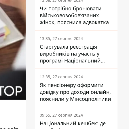
13:58, 27 серпня 2024
Чи потрібно бронювати
військовозобов’язаних
жінок, пояснила адвокатка
13:35, 27 серпня 2024
Стартувала реєстрація
виробників на участь у
програмі Національний
кешбек: як це зробити
через портал Дія
12:35, 27 серпня 2024
Як пенсіонеру оформити
довідку про доходи онлайн,
пояснили у Мінсоцполітики
09:55, 27 серпня 2024
Національний кешбек: де