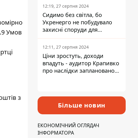
12:19, 27 серпня 2024
Сидимо без світла, бо
вомірно
Укренерго не побудувало
захисні споруди для
.9 Умов
енергетики - нардеп
Кучеренко
12:11, 27 серпня 2024
ртці
Ціни зростуть, доходи
впадуть - аудитор Крапивко
про наслідки запланованого
підвищення податків
оштів з
Більше новин
ЕКОНОМІЧНИЙ ОГЛЯДАЧ
ІНФОРМАТОРА