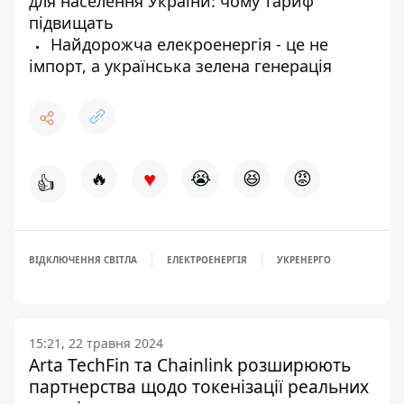
для населення України: чому тариф
підвищать
Найдорожча елекроенергія - це не
імпорт, а українська зелена генерація
♥
🔥
😭
😆
😡
👍
ВІДКЛЮЧЕННЯ СВІТЛА
ЕЛЕКТРОЕНЕРГІЯ
УКРЕНЕРГО
15:21, 22 травня 2024
Arta TechFin та Chainlink розширюють
партнерства щодо токенізації реальних