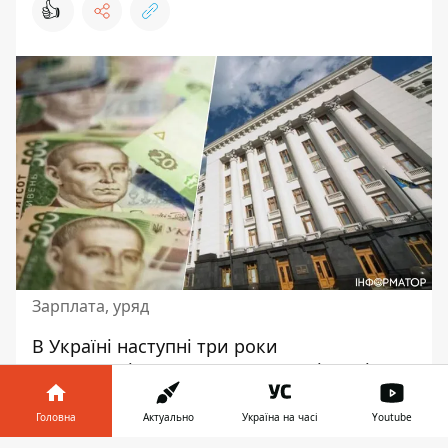
👍
Зарплата, уряд
В Україні наступні три роки
середньомісячна
зарплата працівників
буде зростати. Таким прогнозом
поділилися представники уряду. Також у
Головна
Актуально
Україна на часі
Youtube
Кабінеті міністрів розповіли, яка