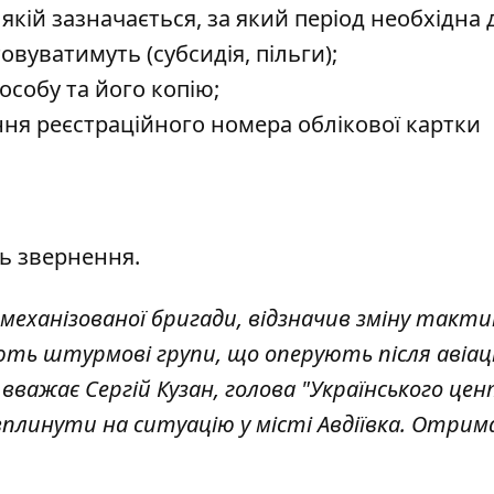
 якій зазначається, за який період необхідна 
овуватимуть (субсидія, пільги);
особу та його копію;
ння реєстраційного номера облікової картки
ь звернення.
механізованої бригади, відзначив зміну такти
ують штурмові групи, що оперують після авіац
к вважає Сергій Кузан, голова "Українського це
 вплинути на ситуацію у місті Авдіївка. Отри