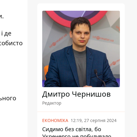
и.
і де
собисто
Дмитро Чернишов
ьного
Редактор
ЕКОНОМІКА
12:19, 27 серпня 2024
Сидимо без світла, бо
Укренерго не побудувало