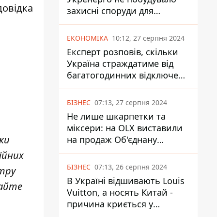
довідка
захисні споруди для
енергетики - нардеп
Кучеренко
ЕКОНОМІКА
10:12, 27 серпня 2024
Експерт розповів, скільки
Україна страждатиме від
багатогодинних відключень
світла
БІЗНЕС
07:13, 27 серпня 2024
Не лише шкарпетки та
міксери: на OLX виставили
ки
на продаж Об'єднану
Гірнично-Хімічну Компанію
ійних
за багато мільярдів
БІЗНЕС
07:13, 26 серпня 2024
нтру
В Україні відшивають Louis
майте
Vuitton, а носять Китай -
причина криється у
податках