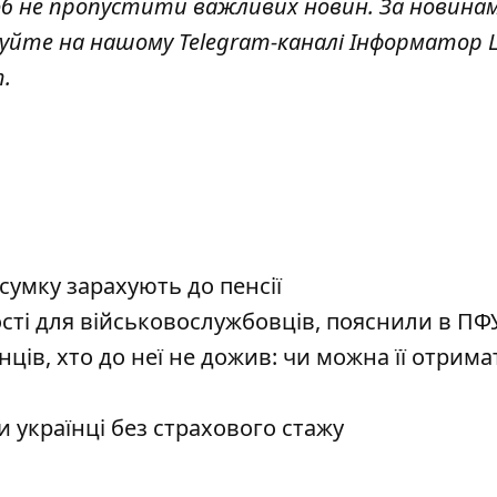
об не пропустити важливих новин. За новина
куйте на нашому Telegram-каналі
Інформатор L
т
.
дсумку зарахують до пенсії
ості для військовослужбовців, пояснили в ПФ
ців, хто до неї не дожив: чи можна її отрима
 українці без страхового стажу