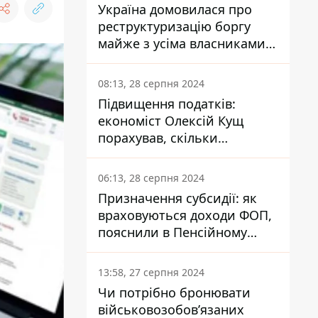
Україна домовилася про
реструктуризацію боргу
майже з усіма власниками
єврооблігацій: що це
означає для країни
08:13, 28 серпня 2024
Підвищення податків:
економіст Олексій Кущ
порахував, скільки
заплатить кожен українець
06:13, 28 серпня 2024
Призначення субсидії: як
враховуються доходи ФОП,
пояснили в Пенсійному
фонді
13:58, 27 серпня 2024
Чи потрібно бронювати
військовозобов’язаних