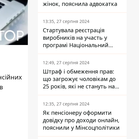
жінок, пояснила адвокатка
13:35, 27 серпня 2024
Стартувала реєстрація
виробників на участь у
програмі Національний
кешбек: як це зробити
через портал Дія
12:49, 27 серпня 2024
Штраф і обмеження прав:
нсійних
що загрожує чоловікам до
25 років, які не стануть на
в
військовий облік
12:35, 27 серпня 2024
Як пенсіонеру оформити
довідку про доходи онлайн,
пояснили у Мінсоцполітики