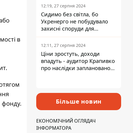
12:19, 27 серпня 2024
Сидимо без світла, бо
 або
Укренерго не побудувало
захисні споруди для
енергетики - нардеп
мості в
Кучеренко
12:11, 27 серпня 2024
Ціни зростуть, доходи
впадуть - аудитор Крапивко
ит.
про наслідки запланованого
підвищення податків
ротягом
ння
Більше новин
 фонду.
ЕКОНОМІЧНИЙ ОГЛЯДАЧ
ІНФОРМАТОРА