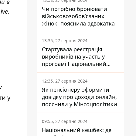
13:58, 27 серпня 2024
ми в
Чи потрібно бронювати
ive
.
військовозобов’язаних
жінок, пояснила адвокатка
13:35, 27 серпня 2024
Стартувала реєстрація
виробників на участь у
програмі Національний
кешбек: як це зробити
через портал Дія
12:35, 27 серпня 2024
У
Як пенсіонеру оформити
довідку про доходи онлайн,
ти у
пояснили у Мінсоцполітики
09:55, 27 серпня 2024
Національний кешбек: де