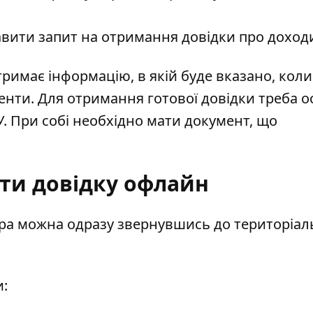
авити запит на отримання довідки про доход
имає інформацію, в якій буде вказано, коли 
енти. Для отримання готової довідки треба о
. При собі необхідно мати документ, що
ти довідку офлайн
ера можна одразу звернувшись до територіал
и: