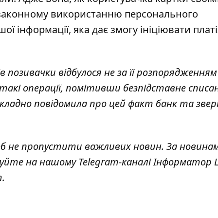
незаконному використанню персонального
ої інформації, яка дає змогу ініціювати плат
 позивачки відбулося не за її розпорядженням
 такі операції, помітивши безпідставне списа
дкладно повідомила про цей факт банк та звер
об не пропустити важливих новин. За новина
куйте на нашому Telegram-каналі
Інформатор L
т
.