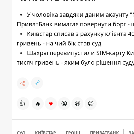
У чоловіка завдяки даним акаунту "М
ПриватБанк вимагає повернути борг - 
Київстар списав з рахунку клієнта 4
гривень - на чий бік став суд
Шахраї перевипустили SIM-карту Киї
тисяч гривень - яким було рішення суд
♥
👍
🔥
😭
😆
😡
СУД
КИЇВСТАР
ГРОШІ
ПРИВАТБАНК
З