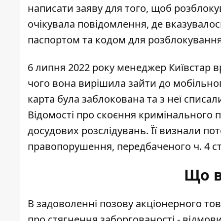
написати заяву для того, щоб розблоку
очікувала повідомлення, де вказувалос
паспортом та кодом для розблокування
6 липня 2022 року менеджер Київстар 
чого вона вирішила зайти до мобільного
карта була заблокована та з неї списали
Відомості про скоєння кримінального 
досудових розслідувань. Її визнали п
правопорушення, передбаченого ч. 4 ст
Що в
В задоволенні позову акціонерного то
про стягнення заборгованості - відмов