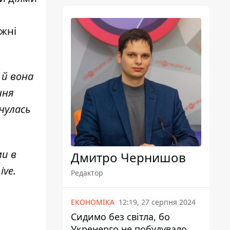
іжні
 й вона
ння
нулась
ми в
Дмитро Чернишов
ive
.
Редактор
ЕКОНОМІКА
12:19, 27 серпня 2024
Сидимо без світла, бо
Укренерго не побудувало