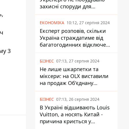
захисні споруди для
енергетики - нардеп
ь,
Кучеренко
ЕКОНОМІКА
10:12, 27 серпня 2024
Експерт розповів, скільки
яч
Україна страждатиме від
багатогодинних відключень
му 3
світла
БІЗНЕС
07:13, 27 серпня 2024
Не лише шкарпетки та
міксери: на OLX виставили
на продаж Об'єднану
Гірнично-Хімічну Компанію
за багато мільярдів
БІЗНЕС
07:13, 26 серпня 2024
В Україні відшивають Louis
Vuitton, а носять Китай -
причина криється у
податках