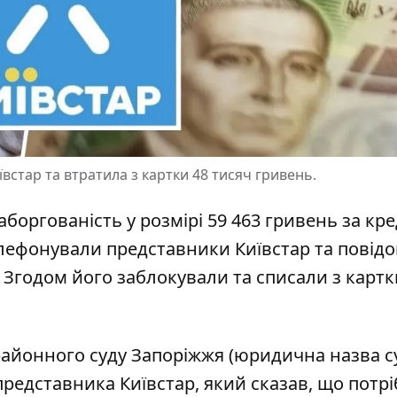
ївстар та втратила з картки 48 тисяч гривень.
аборгованість у розмірі 59 463 гривень за к
лефонували представники Київстар
та повід
Згодом його заблокували та списали з картк
районного суду Запоріжжя (юридична назва су
представника Київстар
, який сказав, що потр