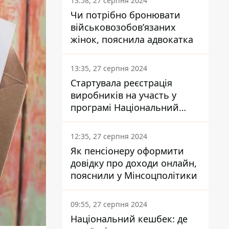
13:58, 27 серпня 2024
Чи потрібно бронювати
військовозобов’язаних
жінок, пояснила адвокатка
13:35, 27 серпня 2024
Стартувала реєстрація
виробників на участь у
програмі Національний
кешбек: як це зробити
через портал Дія
12:35, 27 серпня 2024
Як пенсіонеру оформити
довідку про доходи онлайн,
пояснили у Мінсоцполітики
09:55, 27 серпня 2024
Національний кешбек: де