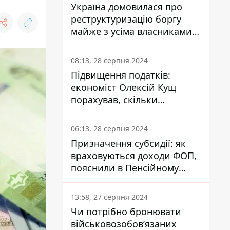
Україна домовилася про
реструктуризацію боргу
майже з усіма власниками
єврооблігацій: що це
означає для країни
08:13, 28 серпня 2024
Підвищення податків:
економіст Олексій Кущ
порахував, скільки
заплатить кожен українець
06:13, 28 серпня 2024
Призначення субсидії: як
враховуються доходи ФОП,
пояснили в Пенсійному
фонді
13:58, 27 серпня 2024
Чи потрібно бронювати
військовозобов’язаних