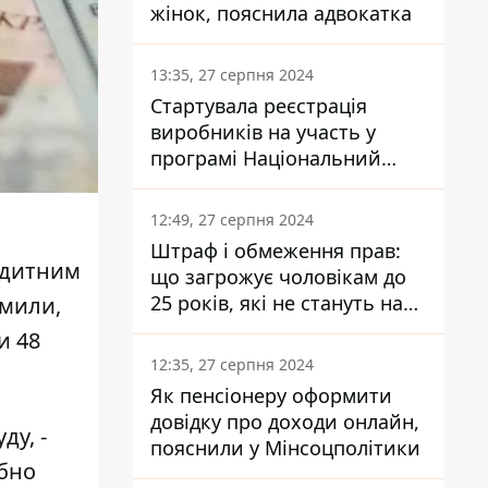
жінок, пояснила адвокатка
13:35, 27 серпня 2024
Стартувала реєстрація
виробників на участь у
програмі Національний
кешбек: як це зробити
через портал Дія
12:49, 27 серпня 2024
Штраф і обмеження прав:
редитним
що загрожує чоловікам до
25 років, які не стануть на
омили,
військовий облік
и 48
12:35, 27 серпня 2024
Як пенсіонеру оформити
довідку про доходи онлайн,
ду, -
пояснили у Мінсоцполітики
ібно