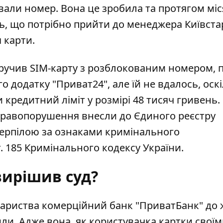
вали номер. Вона це зробила та протягом мі
ь, що потрібно прийти до менеджера Київста
 карти.
вручив SIM-карту з розблокованим номером, п
 додатку "Приват24", але їй не вдалось, оск
 кредитний ліміт у розмірі 48 тисяч гривень.
правопорушення внесли до Єдиного реєстру
отерпілою за ознаками кримінального
. 185 Кримінального кодексу України.
ирішив суд?
вариства комерційний банк "ПриватБанк" до 
или. Адже вона, як користувачка картки своїм