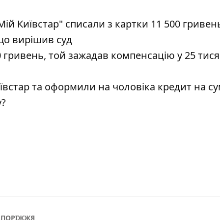
ій Київстар" списали з картки 11 500 гривен
що вирішив суд
0 гривень, той зажадав компенсацію у 25 тис
встар та оформили на чоловіка кредит на су
у?
АПОРІЖЖЯ