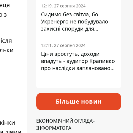
сяця
12:19, 27 серпня 2024
р з
Сидимо без світла, бо
Укренерго не побудувало
захисні споруди для
енергетики - нардеп
ісля
Кучеренко
12:11, 27 серпня 2024
ільки
Ціни зростуть, доходи
впадуть - аудитор Крапивко
про наслідки запланованого
підвищення податків
Більше новин
ЕКОНОМІЧНИЙ ОГЛЯДАЧ
жінки
ІНФОРМАТОРА
и діями