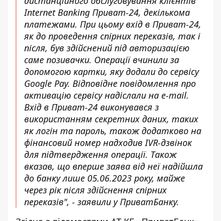
дистанційного обслуговування клієнтів
Internet Banking Приват-24, декількома
платежами. При цьому вхід в Приват-24,
як до проведення спірних переказів, так і
після, був здійснений під авторизацією
саме позивачки. Операції вчинили за
допомогою картки, яку додали до сервісу
Google Pay. Відповідне повідомлення про
активацію сервісу надіслали на e-mail.
Вхід в Приват-24 виконувався з
використанням секретних даних, таких
як логін та пароль, також додатково на
фінансовий номер надходив IVR-дзвінок
для підтвердження операції. Також
вказав, що вперше заява від неї надійшла
до банку лише 05.06.2023 року, майже
через рік після здійснення спірних
переказів", - заявили у ПриватБанку.