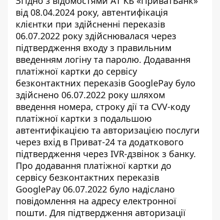
Згідно з відомостями АТ КБ «ПриватБанк»
від 08.04.2024 року, автентифікація
клієнтки при здійсненні переказів
06.07.2022 року здійснювалася через
підтвердження входу з правильним
введенням логіну та паролю. Додавання
платіжної картки до сервісу
безконтактних переказів GooglePay було
здійснено 06.07.2022 року шляхом
введення номера, строку дії та CVV-коду
платіжної картки з подальшою
автентифікацією та авторизацією послуги
через вхід в Приват-24 та додаткового
підтвердження через IVR-дзвінок з банку.
Про додавання платіжної картки до
сервісу безконтактних переказів
GooglePay 06.07.2022 було надіслано
повідомлення на адресу електронної
пошти. Для підтвердження авторизації