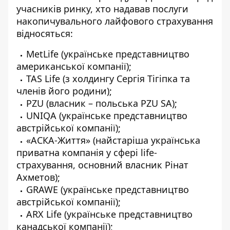
учасників ринку, хто надавав послуги
накопичувального лайфового страхування
відносяться
:
MetLife
(українське представництво
американської компанії);
TAS Life
(з холдингу Сергія Тігіпка та
членів його родини);
PZU
(власник – польська PZU SA);
UNIQA
(українське представництво
австрійської компанії);
«АСКА-Життя»
(найстаріша українська
приватна компанія у сфері life-
страхування, основний власник Рінат
Ахметов);
GRAWE
(українське представництво
австрійської компанії);
ARX Life
(українське представництво
канадської компанії);