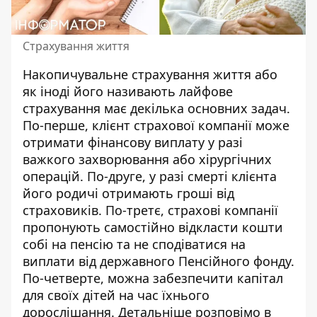
Страхування життя
Накопичувальне страхування життя або
як іноді його називають лайфове
страхування має декілька основних задач.
По-перше, клієнт страхової компанії може
отримати фінансову виплату у разі
важкого захворювання або хірургічних
операцій. По-друге, у разі смерті клієнта
його родичі отримають гроші від
страховиків. По-третє,
страхові компанії
пропонують самостійно відкласти
кошти
собі на пенсію та не сподіватися на
виплати від державного Пенсійного фонду.
По-четверте, можна забезпечити капітал
для своїх дітей на час їхнього
дорослішання. Детальніше розповімо в